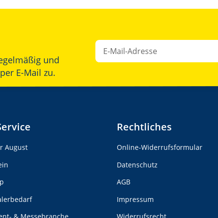
egelmäßig und
Newsletter Abonnieren
per E-Mail zu.
Service
Rechtliches
er August
Online-Widerrufsformular
ein
Datenschutz
p
AGB
alerbedarf
Impressum
vent- & Messebranche
Widerrufsrecht