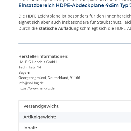
Einsatzbereich HDPE-Abdeckplane 4x5m Typ 
Die HDPE Leichtplane ist besonders für den Innenbereic
eignet sich aber auch insbesondere für Staubschutz, lei
Durch die
statische Aufladung
schmiegt sich die HDPE-A
Herstellerinformationen:
HALBIG Handels GmbH
Technikstr. 14
Bayern
Georgensgmünd, Deutschland, 91166
info@hal-big.de
https://www.hal-big.de
Produkteigenschaft
Wert
Versandgewicht:
Artikelgewicht:
Inhalt: