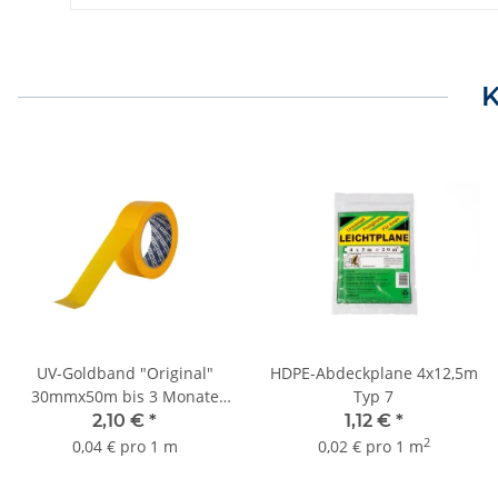
K
UV-Goldband "Original"
HDPE-Abdeckplane 4x12,5m
30mmx50m bis 3 Monate
Typ 7
Sorte K055
2,10 €
*
1,12 €
*
2
0,04 € pro 1 m
0,02 € pro 1 m