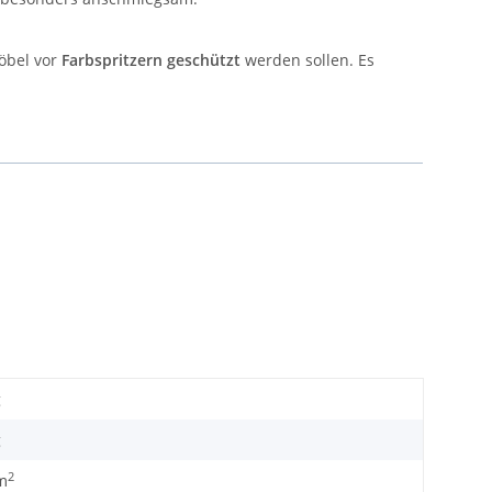
öbel vor
Farbspritzern geschützt
werden sollen. Es
g
g
2
m