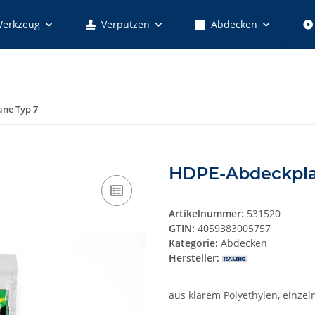
erkzeug
Verputzen
Abdecken
ne Typ 7
HDPE-Abdeckpla
Artikelnummer:
531520
GTIN:
4059383005757
Kategorie:
Abdecken
Hersteller:
aus klarem Polyethylen, einzeln