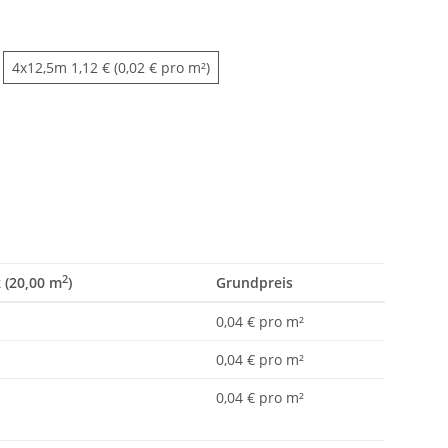
4x12,5m
4x12,5m
1,12 € (0,02 € pro m²)
2
k (20,00 m
)
Grundpreis
0,04 € pro m²
0,04 € pro m²
0,04 € pro m²