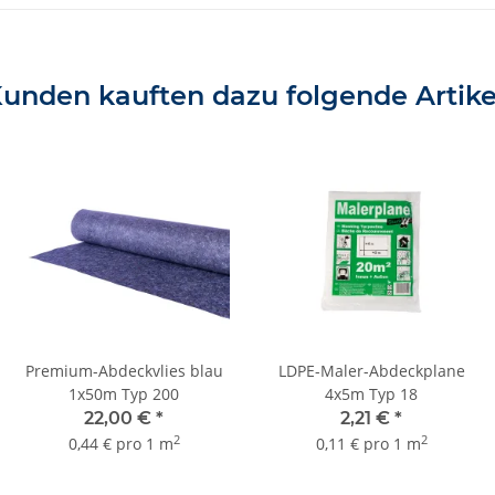
unden kauften dazu folgende Artike
Premium-Abdeckvlies blau
LDPE-Maler-Abdeckplane
1x50m Typ 200
4x5m Typ 18
22,00 €
*
2,21 €
*
2
2
0,44 € pro 1 m
0,11 € pro 1 m