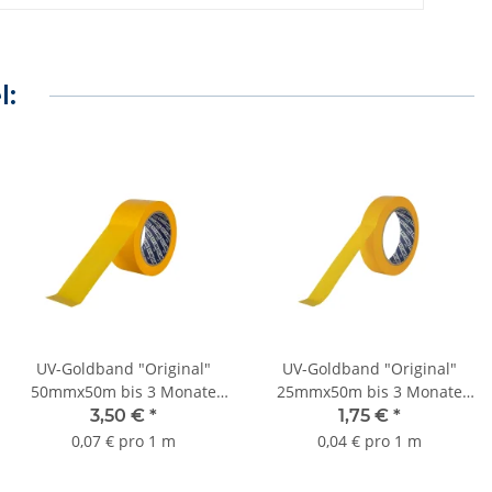
l:
UV-Goldband "Original"
UV-Goldband "Original"
50mmx50m bis 3 Monate
25mmx50m bis 3 Monate
Sorte K055
Sorte K055
3,50 €
*
1,75 €
*
0,07 € pro 1 m
0,04 € pro 1 m