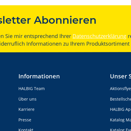
letter Abonnieren
en Sie mir entsprechend Ihrer
Datenschutzerklärung
r
widerruflich Informationen zu Ihrem Produktsortiment 
Informationen
Unser 
HALBIG Team
Aktionsfly
Über uns
Bestellsch
Karriere
HALBIG Ap
Presse
Katalog M
Kontakt
Katalog E