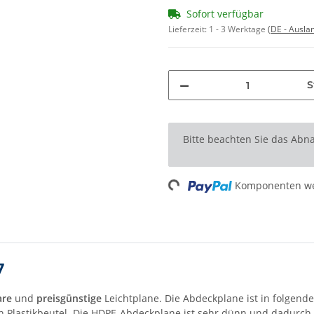
Sofort verfügbar
Lieferzeit:
1 - 3 Werktage
(DE - Ausla
S
x
Bitte beachten Sie das Abna
Loading...
Komponenten wer
7
are
und
preisgünstige
Leichtplane. Die Abdeckplane ist in folgend
nen Plastikbeutel. Die HDPE-Abdeckplane ist sehr dünn und dadur