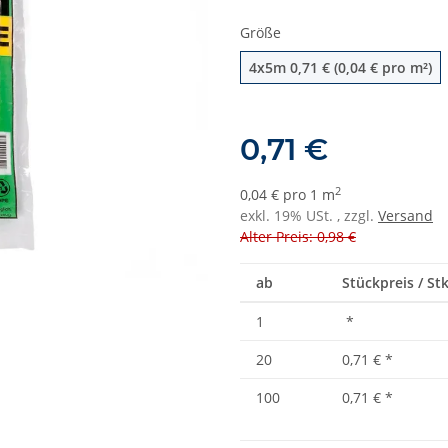
Größe
4x5m
4x5m
0,71 € (0,04 € pro m²)
0,71 €
2
0,04 € pro 1 m
exkl. 19% USt. , zzgl.
Versand
Alter Preis: 0,98 €
ab
Stückpreis / St
1
*
20
0,71 €
*
100
0,71 €
*