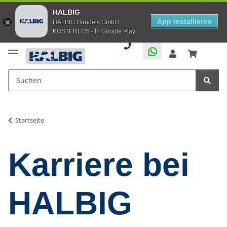
HALBIG
App installieren
HALBIG Handels GmbH
KOSTENLOS - In Google Play
Startseite
Karriere bei
HALBIG