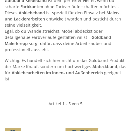
Goldband Klebeband
ist dein perfekter Helfer, wenn du
scharfe
Farbkanten
ohne Farbverläufe schaffen möchtest.
Dieses
Abklebeband
ist speziell für den Einsatz bei
Maler-
und Lackierarbeiten
entwickelt worden und besticht durch
seine Vielseitigkeit.
Egal, ob du Wände streichst, Möbel abdeckst oder
detailgenaue Farbverläufe gestalten willst –
Goldband
Malerkrepp
sorgt dafür, dass deine Arbeit sauber und
professionell aussieht.
Wichtig: Es handelt sich hier nicht um das Goldband-Produkt
der Marke Knauf, sondern um hochwertiges
Abdeckband
, das
für
Abklebearbeiten im Innen- und Außenbereich
geeignet
ist.
Artikel 1 - 5 von 5
TOP
TOP BEWERTET