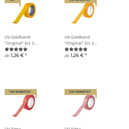
UV-Goldband
UV-Goldband
"Original" bis 3
"Original" bis 3
Monate Sorte K055
Monate, neutraler
Kern Sorte K055N
ab
1,26 €
*
ab
1,26 €
*
TOP BEWERTET
TOP BEWERTET
UV-Extra
UV-Extra