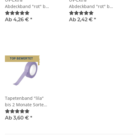
Abdeckband "rot" bis
Abdeckband "rot" bis
4 Monate Sorte K060
3 Monate Sorte K061
Ab 4,26 €
*
Ab 2,42 €
*
TOP BEWERTET
Tapetenband "lila"
bis 2 Monate Sorte
K070
Ab 3,60 €
*