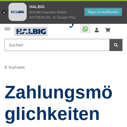
HALBIG
App installieren
HALBIG Handels GmbH
KOSTENLOS - In Google Play
Startseite
Zahlungsmö
glichkeiten