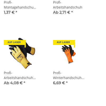
Profi-
Profi-
Montagehandschuh
Arbeitshandschuh
rot
1,37 €
*
Ab 2,71 €
*
AUF LAGER
AUF LAGER
Profi-
Profi-
Arbeitshandschuh
Winterhandschuh
PowerGrab Plus
PowerGrab Thermo
Ab 4,08 €
*
6,69 €
*
Gr. 10