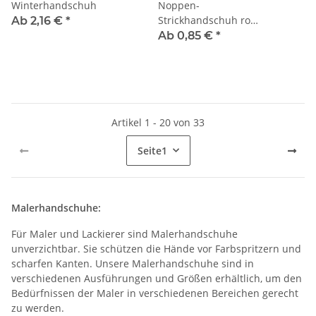
Winterhandschuh
Noppen-
Strickhandschuh rote
Ab 2,16 €
*
Noppen
Ab 0,85 €
*
Artikel 1 - 20 von 33
Seite
1
Malerhandschuhe:
Für Maler und Lackierer sind Malerhandschuhe
unverzichtbar. Sie schützen die Hände vor Farbspritzern und
scharfen Kanten. Unsere Malerhandschuhe sind in
verschiedenen Ausführungen und Größen erhältlich, um den
Bedürfnissen der Maler in verschiedenen Bereichen gerecht
zu werden.