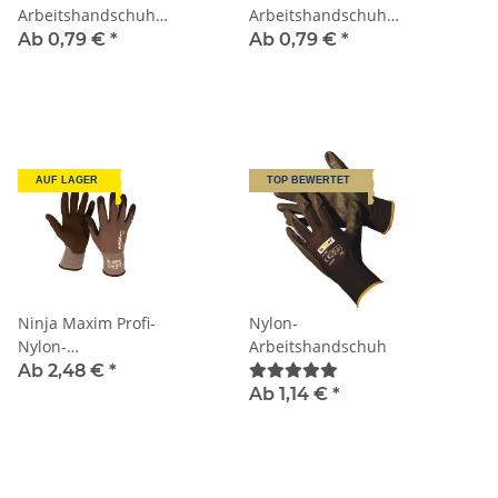
Arbeitshandschuh
Arbeitshandschuh
schwarz
weiß
Ab 0,79 €
*
Ab 0,79 €
*
AUF LAGER
TOP BEWERTET
Ninja Maxim Profi-
Nylon-
Nylon-
Arbeitshandschuh
Arbeitshandschuh
Ab 2,48 €
*
grau
Ab 1,14 €
*