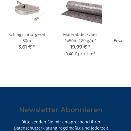
Schlagschnurgerät
Malerabdeckvlies
P
30m
1x50m 180 g/m²
Ersatzab
18mm "D
3,61 €
*
19,99 €
*
0,
Kl
2
0,40 € pro 1 m
Newsletter Abonnieren
Bitte senden Sie mir entsprechend Ihrer
Datenschutzerklärung
regelmäßig und jederzeit