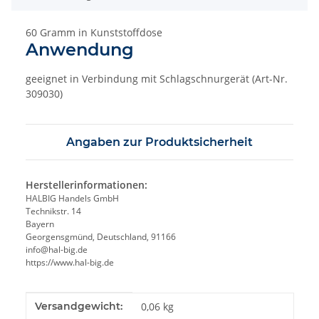
60 Gramm in Kunststoffdose
Anwendung
geeignet in Verbindung mit Schlagschnurgerät (Art-Nr.
309030)
Angaben zur Produktsicherheit
Herstellerinformationen:
HALBIG Handels GmbH
Technikstr. 14
Bayern
Georgensgmünd, Deutschland, 91166
info@hal-big.de
https://www.hal-big.de
Produkteigenschaft
Wert
Versandgewicht:
0,06 kg