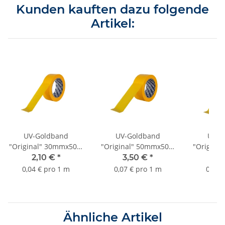
Kunden kauften dazu folgende
Artikel:
UV-Goldband
UV-Goldband
UV-G
"Original" 30mmx50m
"Original" 50mmx50m
"Origina
bis 3 Monate Sorte
bis 3 Monate Sorte
bis 3 M
2,10 €
*
3,50 €
*
2,
K055
K055
0,04 € pro 1 m
0,07 € pro 1 m
0,05 
Ähnliche Artikel