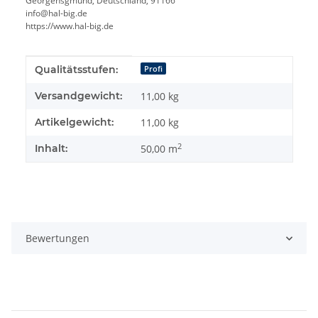
Georgensgmünd, Deutschland, 91166
info@hal-big.de
https://www.hal-big.de
Produkteigenschaft
Wert
Qualitätsstufen:
Profi
Versandgewicht:
11,00 kg
Artikelgewicht:
11,00
kg
2
Inhalt:
50,00 m
Bewertungen