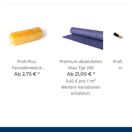
Profi-Plus-
Premium-Abdeckvlies
Profi-Hei
Fassadenwalze
blau Typ 200
schwar
"Sandstreif" FH 21mm
ro
Ab 2,75 €
*
Ab 21,00 €
*
ab
2
einfach gepolstert
2
0,42 € pro 1 m
Weitere Variationen
erhältlich.