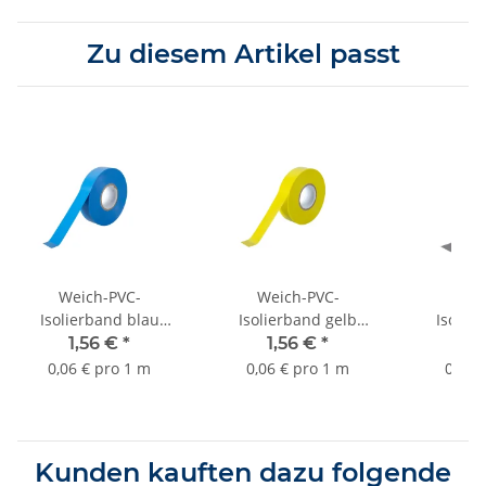
Zu diesem Artikel passt
Weich-PVC-
Weich-PVC-
Wei
Isolierband blau
Isolierband gelb
Isolie
19mmx25m Sorte
19mmx25m Sorte
19mmx
1,56 €
*
1,56 €
*
1,
K427
K427
0,06 € pro 1 m
0,06 € pro 1 m
0,06 
Kunden kauften dazu folgende