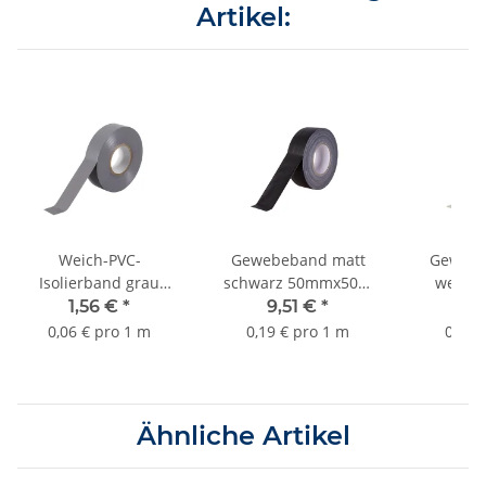
Artikel:
Weich-PVC-
Gewebeband matt
Gewebe
Isolierband grau
schwarz 50mmx50m
weiß 
19mmx25m Sorte
Sorte K381
Sor
1,56 €
*
9,51 €
*
9,
K427
0,06 € pro 1 m
0,19 € pro 1 m
0,19 
Ähnliche Artikel