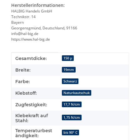
Herstellerinformationen:
HALBIG Handels GmbH
Technikstr. 14
Bayern
Georgensgmünd, Deutschland, 91166
info@hal-big.de
https://www.hal-big.de
Produkteigenschaft
Wert
Gesamtdicke:
150 µ
Breite:
19mm
Farbe:
Schwarz
Klebstoff:
Naturkautschuk
Zugfestigkeit:
17,7 N/cm
Klebekraft auf
1,75 N/cm
Stahl:
Temperaturbest
bis 90° C
ändigkeit: