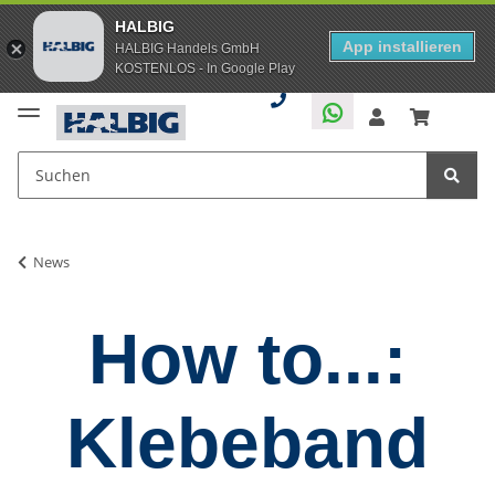
HALBIG
App installieren
HALBIG Handels GmbH
KOSTENLOS - In Google Play
News
How to...:
Klebeband