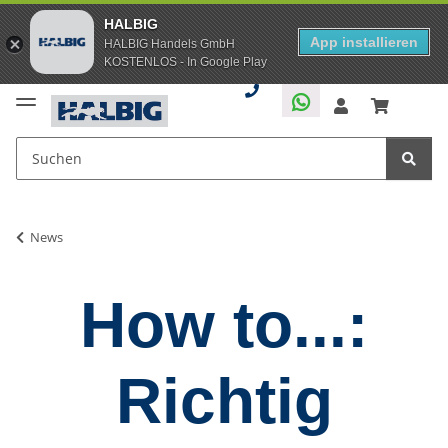
HALBIG
App installieren
HALBIG Handels GmbH
KOSTENLOS - In Google Play
News
How to...:
Richtig