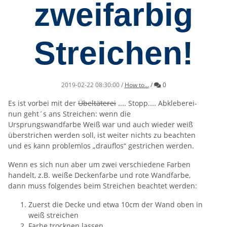
zweifarbig
Streichen!
Kommentare
2019-02-22 08:30:00
/
How to...
/
0
Es ist vorbei mit der
Übeltäterei
.... Stopp.... Abkleberei-
nun geht´s ans Streichen: wenn die
Ursprungswandfarbe Weiß war und auch wieder weiß
überstrichen werden soll, ist weiter nichts zu beachten
und es kann problemlos „drauflos“ gestrichen werden.
Wenn es sich nun aber um zwei verschiedene Farben
handelt, z.B. weiße Deckenfarbe und rote Wandfarbe,
dann muss folgendes beim Streichen beachtet werden:
Zuerst die Decke und etwa 10cm der Wand oben in
weiß streichen
Farbe trocknen lassen