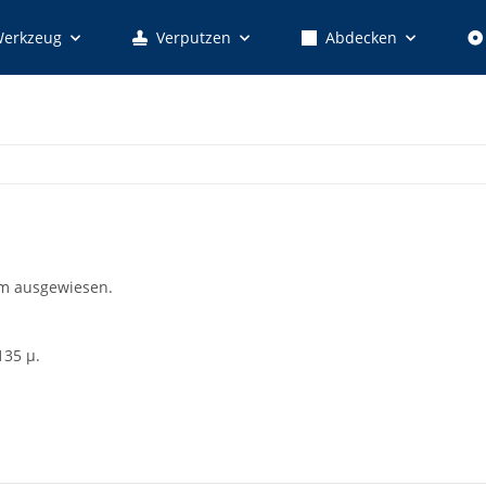
erkzeug
Verputzen
Abdecken
mm ausgewiesen.
135 µ.