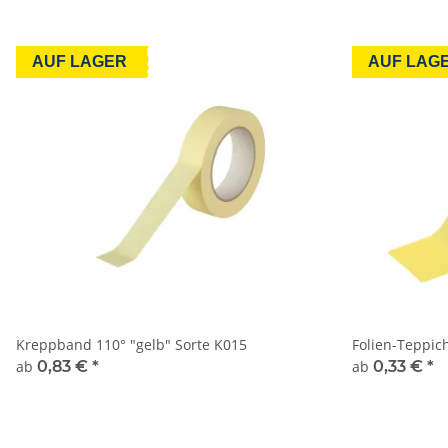
AUF LAGER
AUF LAG
Kreppband 110° "gelb" Sorte K015
Folien-Teppic
ab
0,83 €
*
ab
0,33 €
*