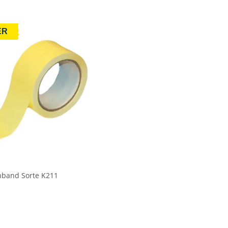
ER
hband Sorte K211