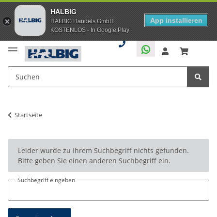
HALBIG
App installieren
HALBIG Handels GmbH
KOSTENLOS - In Google Play
Startseite
x
Leider wurde zu Ihrem Suchbegriff nichts gefunden.
Bitte geben Sie einen anderen Suchbegriff ein.
Suchbegriff eingeben