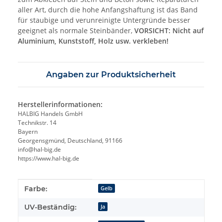
aller Art, durch die hohe Anfangshaftung ist das Band
für staubige und verunreinigte Untergründe besser
geeignet als normale Steinbänder,
VORSICHT: Nicht auf
Aluminium, Kunststoff, Holz usw. verkleben!
Angaben zur Produktsicherheit
Herstellerinformationen:
HALBIG Handels GmbH
Technikstr. 14
Bayern
Georgensgmünd, Deutschland, 91166
info@hal-big.de
https://www.hal-big.de
Produkteigenschaft
Wert
Farbe:
Gelb
UV-Beständig:
Ja