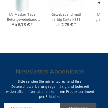
UV-Masker-Tape
Gewebeband matt
UV-Ge
Betongewebeband
farbig Sorte K381
glänze
Sorte K123
Sor
Ab 5,73 €
*
ab
2,75 €
*
ab
5
Newsletter Abonnieren
Bitte senden Sie mir entsprechend Ihrer
Datenschutzerklärung
regelmäßig und jederzeit
widerruflich Informationen zu Ihrem Produktsortiment
per E-Mail zu.