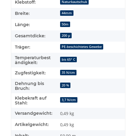
Klebstoff:
Naturkautschuk
Breite:
44mm
Länge:
50m
Gesamtdicke:
200 µ
Träger:
PE-beschichtetes Gewebe
Temperaturbest
bis 65° C
ändigkeit:
Zugfestigkeit:
35 N/cm
Dehnung bis
20 %
Bruch:
Klebekraft auf
3,7 N/cm
Stahl:
Versandgewicht:
0,49 kg
Artikelgewicht:
0,49
kg
Inhalt:
50,00 m