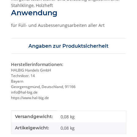
Stahlklinge, Holzheft
Anwendung
für Füll- und Ausbesserungsarbeiten aller Art
Angaben zur Produktsicherheit
Herstellerinformationen:
HALBIG Handels GmbH
Technikstr. 14
Bayern
Georgensgmünd, Deutschland, 91166
info@hal-big.de
https://www.hal-big.de
Produkteigenschaft
Wert
Versandgewicht:
0,08 kg
Artikelgewicht:
0,08
kg