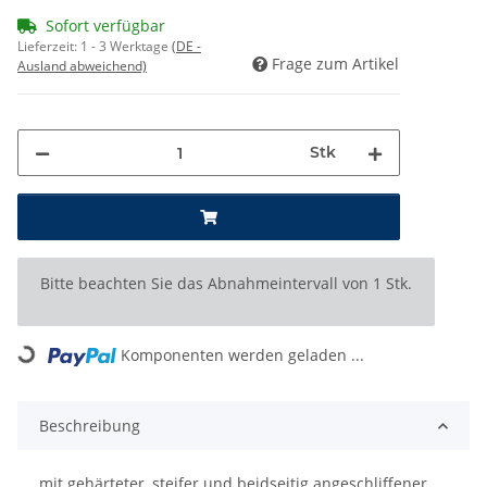
Sofort verfügbar
Lieferzeit:
1 - 3 Werktage
(DE -
Frage zum Artikel
Ausland abweichend)
Stk
x
Bitte beachten Sie das Abnahmeintervall von 1 Stk.
Loading...
Komponenten werden geladen ...
Beschreibung
mit gehärteter, steifer und beidseitig angeschliffener