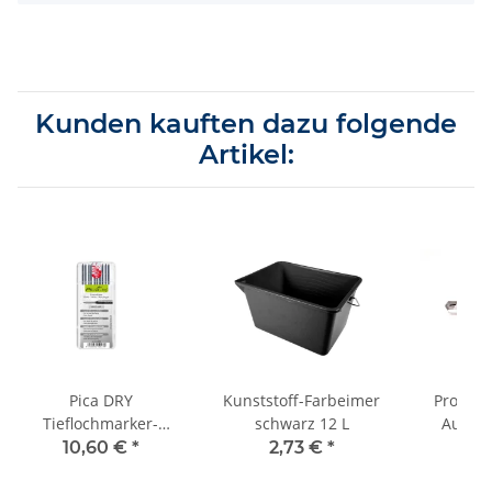
Kunden kauften dazu folgende
Artikel:
Pica DRY
Kunststoff-Farbeimer
Profi-C
Tieflochmarker-
schwarz 12 L
Auto-
Ersatzminen Graphit
10,60 €
*
2,73 €
*
2,
10er-Pack