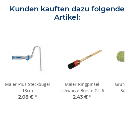
Kunden kauften dazu folgende
Artikel:
Maler-Plus-Steckbügel
Maler-Ringpinsel
Grünstrei
18cm
schwarze Borste Gr. 6
54mm
2,08 €
*
2,43 €
*
5,