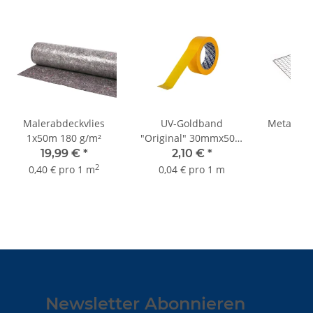
Malerabdeckvlies
UV-Goldband
Metallgit
1x50m 180 g/m²
"Original" 30mmx50m
1,
bis 3 Monate Sorte
19,99 €
*
2,10 €
*
K055
2
0,40 € pro 1 m
0,04 € pro 1 m
Newsletter Abonnieren