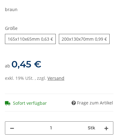
braun
Größe
165x110x65mm
200x130x70mm
165x110x65mm
0,63 €
200x130x70mm
0,99 €
0,45 €
ab
exkl. 19% USt. , zzgl.
Versand
Frage zum Artikel
Sofort verfügbar
Stk