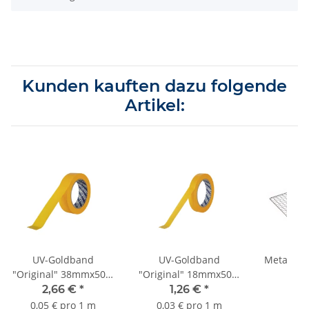
Kunden kauften dazu folgende
Artikel:
UV-Goldband
UV-Goldband
Metallgit
"Original" 38mmx50m
"Original" 18mmx50m
1,
bis 3 Monate Sorte
bis 3 Monate Sorte
2,66 €
*
1,26 €
*
K055
K055
0,05 € pro 1 m
0,03 € pro 1 m