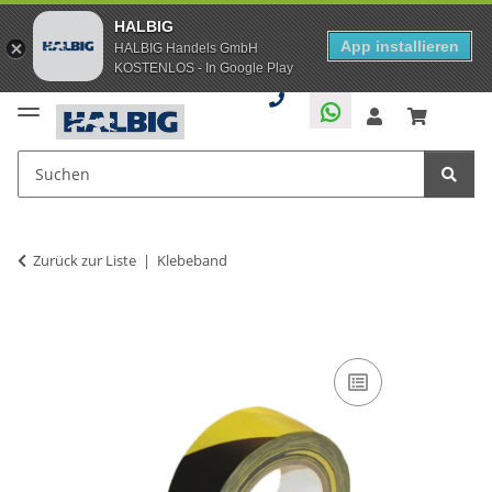
HALBIG
App installieren
HALBIG Handels GmbH
KOSTENLOS - In Google Play
Zurück zur Liste
Klebeband