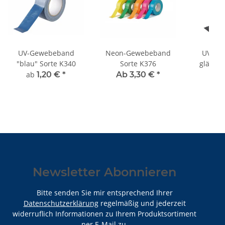
UV-Gewebeband
Neon-Gewebeband
UV-Ge
"blau" Sorte K340
Sorte K376
glänze
Sor
ab
1,20 €
*
Ab 3,30 €
*
ab
5
Newsletter Abonnieren
Bitte senden Sie mir entsprechend Ihrer
Datenschutzerklärung
regelmäßig und jederzeit
widerruflich Informationen zu Ihrem Produktsortiment
per E-Mail zu.