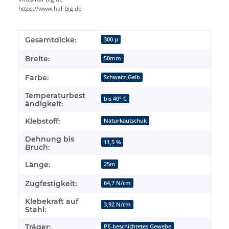
https://www.hal-big.de
Produkteigenschaft
Wert
Gesamtdicke:
300 µ
Breite:
50mm
Farbe:
Schwarz-Gelb
Temperaturbest
bis 40° C
ändigkeit:
Klebstoff:
Naturkautschuk
Dehnung bis
11,5 %
Bruch:
Länge:
25m
Zugfestigkeit:
64,7 N/cm
Klebekraft auf
3,92 N/cm
Stahl:
Träger:
PE-beschichtetes Gewebe