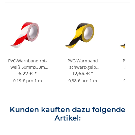
PVC-Warnband rot-
PVC-Warnband
PVC-
weiß 50mmx33m
schwarz-gelb
schw
Sorte K451
100mmx33m Sorte
50mmx
6,27 €
*
12,64 €
*
6,
K451
0,19 € pro 1 m
0,38 € pro 1 m
0,19 
Kunden kauften dazu folgende
Artikel: