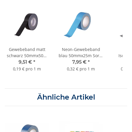
Gewebeband matt
Neon-Gewebeband
Wei
schwarz 50mmx50m
blau 50mmx25m Sorte
Isolie
Sorte K381
K376
19mmx
9,51 €
*
7,95 €
*
1,
0,19 € pro 1 m
0,32 € pro 1 m
0,06 
Ähnliche Artikel