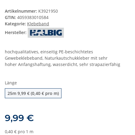
Artikelnummer:
K3921950
GTIN:
4059383010584
Kategorie:
Klebeband
Hersteller:
hochqualitatives, einseitig PE-beschichtetes
Gewebeklebeband, Naturkautschukkleber mit sehr
hoher Anfangshaftung, wasserdicht, sehr strapazierfähig
Länge
25m
25m
9,99 € (0,40 € pro m)
9,99 €
0,40 € pro 1 m