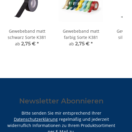
Gewebeband matt
Gewebeband matt
Gewebe
schwarz Sorte K381
farbig Sorte K381
silber 
ab
2,75 €
*
ab
2,75 €
*
ab
2
Newsletter Abonnieren
Bitte senden Sie mir entsprechend Ihrer
Datenschutzerklärung
regelmäßig und jederzeit
widerruflich Informationen zu Ihrem Produktsortiment
per E-Mail zu.