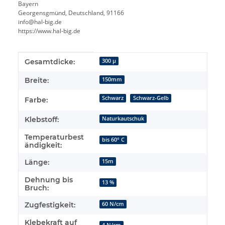
Bayern
Georgensgmünd, Deutschland, 91166
info@hal-big.de
https://www.hal-big.de
Produkteigenschaft
Wert
Gesamtdicke:
300 µ
Breite:
150mm
Schwarz
Schwarz-Gelb
Farbe:
Klebstoff:
Naturkautschuk
Temperaturbest
bis 60° C
ändigkeit:
Länge:
15m
Dehnung bis
13 %
Bruch:
Zugfestigkeit:
60 N/cm
Klebekraft auf