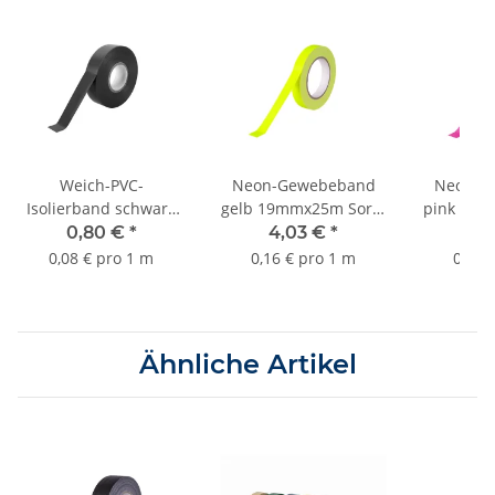
Weich-PVC-
Neon-Gewebeband
Neon-G
Isolierband schwarz
gelb 19mmx25m Sorte
pink 19m
19mmx10m Sorte
K376
0,80 €
*
4,03 €
*
4,
K427
0,08 € pro 1 m
0,16 € pro 1 m
0,16 
Ähnliche Artikel