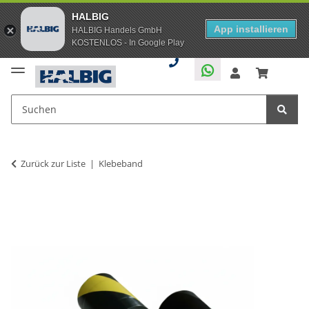
HALBIG
App installieren
HALBIG Handels GmbH
KOSTENLOS - In Google Play
Zurück zur Liste
Klebeband