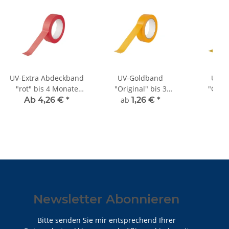
UV-Extra Abdeckband
UV-Goldband
UV-G
"rot" bis 4 Monate
"Original" bis 3
"Origi
Sorte K060
Monate, neutraler
Monate 
Ab 4,26 €
*
ab
1,26 €
*
ab
1
Kern Sorte K055N
Newsletter Abonnieren
Bitte senden Sie mir entsprechend Ihrer