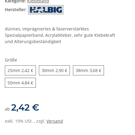
Kategorie:
Klebeband
Hersteller:
dünnes, imprägniertes & faserverstärktes
Spezialpapierband, Acrylatkleber, sehr gute Klebekraft
und Alterungsbeständigkeit
Größe
25mm
30mm
38mm
25mm
2,42 €
30mm
2,90 €
38mm
3,68 €
50mm
50mm
4,84 €
2,42 €
ab
exkl. 19% USt. , zzgl.
Versand