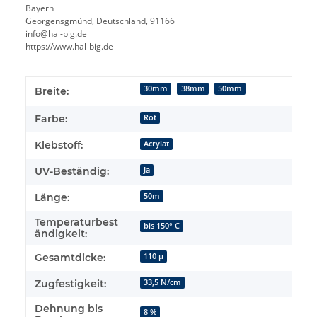
Bayern
Georgensgmünd, Deutschland, 91166
info@hal-big.de
https://www.hal-big.de
Produkteigenschaft
Wert
30mm
38mm
50mm
Breite:
Farbe:
Rot
Klebstoff:
Acrylat
UV-Beständig:
Ja
Länge:
50m
Temperaturbest
bis 150° C
ändigkeit:
Gesamtdicke:
110 µ
Zugfestigkeit:
33,5 N/cm
Dehnung bis
8 %