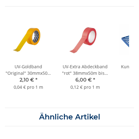
UV-Goldband
UV-Extra Abdeckband
Kunststof
"Original" 30mmx50m
"rot" 38mmx50m bis 4
bis 3 Monate Sorte
Monate Sorte K060
2,10 €
*
6,00 €
*
0,
K055
0,04 € pro 1 m
0,12 € pro 1 m
Ähnliche Artikel