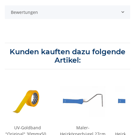
Bewertungen
Kunden kauften dazu folgende
Artikel:
UV-Goldband
Maler-
M
"Original" 30mmx50m
Heizkörperbügel 27cm
Heizkörp