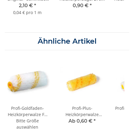
bis 3 Monate Sorte
2,10 €
*
0,90 €
*
0,
K055
0,04 € pro 1 m
Ähnliche Artikel
Profi-Goldfaden-
Profi-Plus-
Profi-Mic
Heizkörperwalze FH
Heizkörperwalze
F
Bitte Größe
12mm
"Sandstreif" FH 12mm
Ab 0,60 €
*
ab
0
auswählen