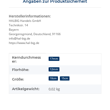
Angaben zur Produktsicherheit
Herstellerinformationen:
HALBIG Handels GmbH
Technikstr. 14
Bayern
Georgensgmünd, Deutschland, 91166
info@hal-big.de
https://www.hal-big.de
Kerndurchmess
Produkteigenschaft
Wert
17mm
er:
Florhöhe:
12mm
10cm
15cm
Größe:
Artikelgewicht:
0,02
kg