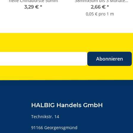
helle Chinaborste 50mm
38mmx50m bis 3 Monate
Sorte K055
3,29 €
*
2,66 €
*
0,05 € pro 1 m
Abonnieren
HALBIG Handels GmbH
Technikstr. 14
91166 Georgensgmünd