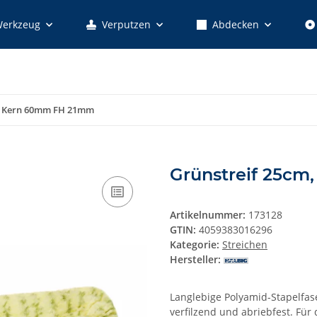
erkzeug
Verputzen
Abdecken
m, Kern 60mm FH 21mm
Grünstreif 25c
Artikelnummer:
173128
GTIN:
4059383016296
Kategorie:
Streichen
Hersteller:
Langlebige Polyamid-Stapelfas
verfilzend und abriebfest. Für