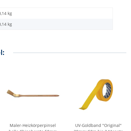
0,14 kg
0,14
kg
l:
Maler-Heizkörperpinsel
UV-Goldband "Original"