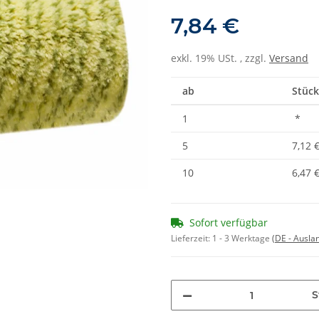
7,84 €
exkl. 19% USt. , zzgl.
Versand
ab
Stück
1
*
5
7,12 
10
6,47 
Sofort verfügbar
Lieferzeit:
1 - 3 Werktage
(DE - Ausla
S