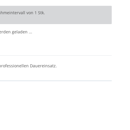
hmeintervall von 1 Stk.
den geladen ...
professionellen Dauereinsatz.