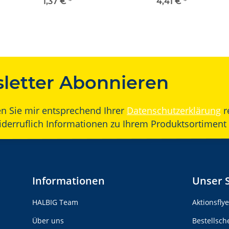
1,37 €
*
4,41 €
*
letter Abonnieren
en Sie mir entsprechend Ihrer
Datenschutzerklärung
r
widerruflich Informationen zu Ihrem Produktsortiment 
Informationen
Unser 
HALBIG Team
Aktionsfly
Über uns
Bestellsch