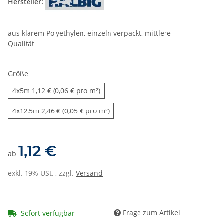
Hersteller:
aus klarem Polyethylen, einzeln verpackt, mittlere
Qualität
Größe
4x5m
4x5m
1,12 € (0,06 € pro m²)
4x12,5m
4x12,5m
2,46 € (0,05 € pro m²)
1,12 €
ab
exkl. 19% USt. , zzgl.
Versand
Frage zum Artikel
Sofort verfügbar