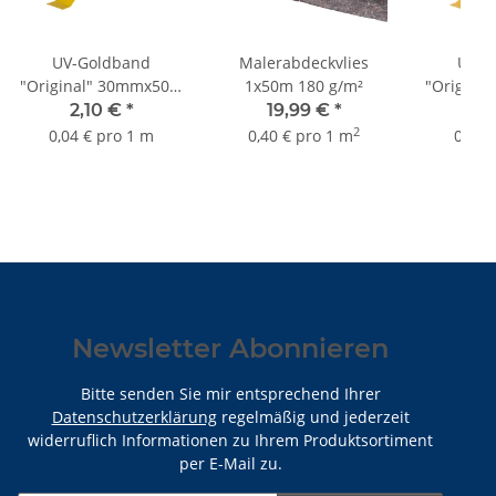
UV-Goldband
Malerabdeckvlies
UV-G
"Original" 30mmx50m
1x50m 180 g/m²
"Origina
bis 3 Monate Sorte
bis 3
2,10 €
*
19,99 €
*
2,
K055
neutrale
2
0,04 € pro 1 m
0,40 € pro 1 m
0,04 
K
Newsletter Abonnieren
Bitte senden Sie mir entsprechend Ihrer
Datenschutzerklärung
regelmäßig und jederzeit
widerruflich Informationen zu Ihrem Produktsortiment
per E-Mail zu.