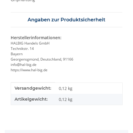
Angaben zur Produktsicherheit
Herstellerinformationen:
HALBIG Handels GmbH
Technikstr. 14
Bayern
Georgensgmünd, Deutschland, 91166
info@hal-big.de
https://www.hal-big.de
Produkteigenschaft
Wert
Versandgewicht:
0,12 kg
Artikelgewicht:
0,12
kg