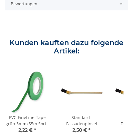
Bewertungen
Kunden kauften dazu folgende
Artikel:
PVC-FineLine-Tape
Standard-
Sta
grün 3mmx55m Sorte
Fassadenpinsel
Fassa
K418
schwarze Borste
schwar
2,22 €
*
2,50 €
*
5,