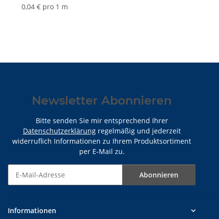
50mm
7
0,04 € pro 1 m
Newsletter Abonnieren
Bitte senden Sie mir entsprechend Ihrer
Datenschutzerklärung
regelmäßig und jederzeit
widerruflich Informationen zu Ihrem Produktsortiment
per E-Mail zu.
Abonnieren
Newsletter Abonnieren
Informationen