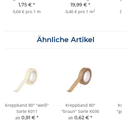
bis 3 Monate Sorte
bis 3 M
1,75 €
*
19,99 €
*
2,
K055
2
0,04 € pro 1 m
0,40 € pro 1 m
0,04 
Ähnliche Artikel
Kreppband 80° "weiß"
Kreppband 80°
Krepp
Sorte K011
"braun" Sorte K030
"gelb" 
ab
0,91 €
*
ab
0,62 €
*
ab
0