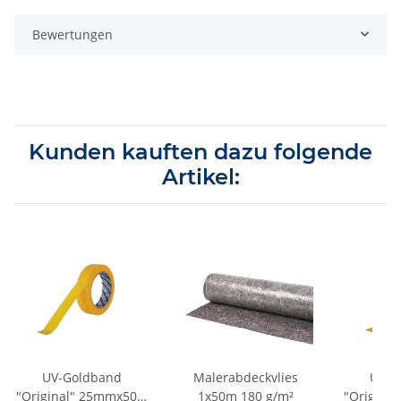
Bewertungen
Kunden kauften dazu folgende
Artikel:
UV-Goldband
Malerabdeckvlies
UV-G
"Original" 25mmx50m
1x50m 180 g/m²
"Origina