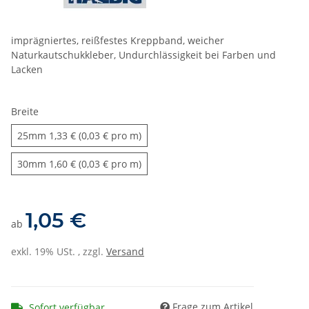
imprägniertes, reißfestes Kreppband, weicher
Naturkautschukkleber, Undurchlässigkeit bei Farben und
Lacken
Breite
25mm
25mm
1,33 € (0,03 € pro m)
30mm
30mm
1,60 € (0,03 € pro m)
1,05 €
ab
exkl. 19% USt. , zzgl.
Versand
Frage zum Artikel
Sofort verfügbar