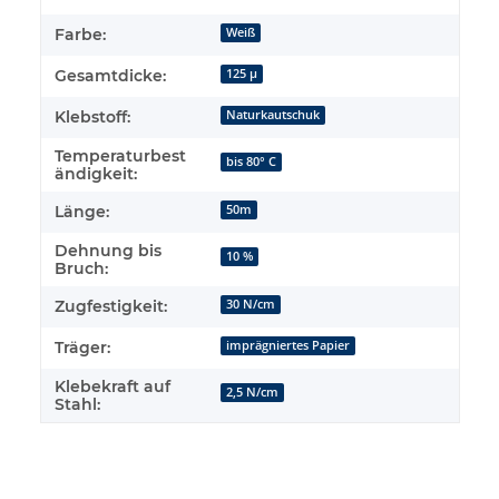
Farbe:
Weiß
Gesamtdicke:
125 µ
Klebstoff:
Naturkautschuk
Temperaturbest
bis 80° C
ändigkeit:
Länge:
50m
Dehnung bis
10 %
Bruch:
Zugfestigkeit:
30 N/cm
Träger:
imprägniertes Papier
Klebekraft auf
2,5 N/cm
Stahl: