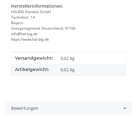
Herstellerinformationen:
HALBIG Handels GmbH
Technikstr. 14
Bayern
Georgensgmünd, Deutschland, 91166
info@hal-big.de
https://www.hal-big.de
Produkteigenschaft
Wert
Versandgewicht:
0,02 kg
Artikelgewicht:
0,02
kg
Bewertungen