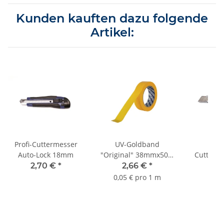
Kunden kauften dazu folgende
Artikel:
Profi-Cuttermesser
UV-Goldband
Pro
Auto-Lock 18mm
"Original" 38mmx50m
Cutterm
bis 3 Monate Sorte
2,70 €
*
2,66 €
*
3,
K055
0,05 € pro 1 m