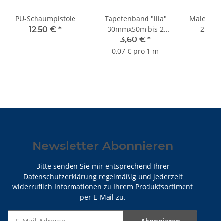
PU-Schaumpistole
Tapetenband "lila"
Malerstre
30mmx50m bis 2
25cm
12,50 €
*
Monate Sorte K070
3,60 €
*
18
0,07 € pro 1 m
Newsletter Abonnieren
Bitte senden Sie mir entsprechend Ihrer
Datenschutzerklärung
regelmäßig und jederzeit
widerruflich Informationen zu Ihrem Produktsortiment
per E-Mail zu.
Abonnieren