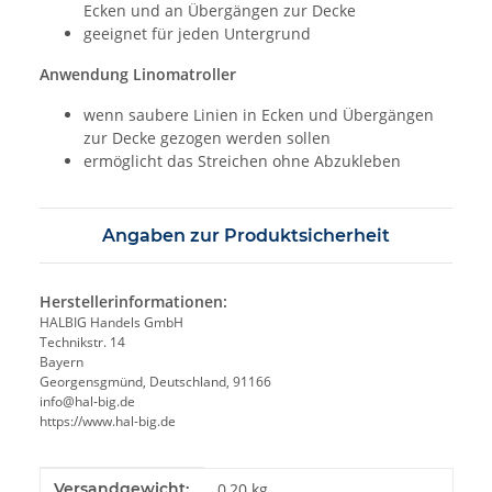
Ecken und an Übergängen zur Decke
geeignet für jeden Untergrund
Anwendung Linomatroller
wenn saubere Linien in Ecken und Übergängen
zur Decke gezogen werden sollen
ermöglicht das Streichen ohne Abzukleben
Angaben zur Produktsicherheit
Herstellerinformationen:
HALBIG Handels GmbH
Technikstr. 14
Bayern
Georgensgmünd, Deutschland, 91166
info@hal-big.de
https://www.hal-big.de
Produkteigenschaft
Wert
Versandgewicht:
0,20 kg