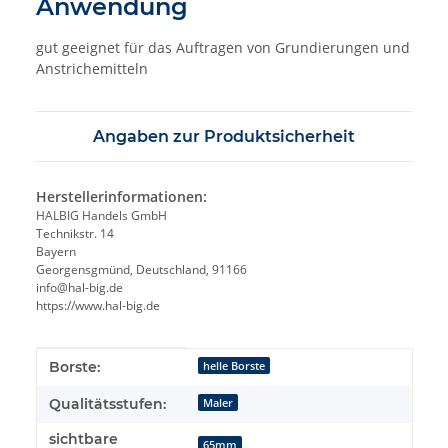
Anwendung
gut geeignet für das Auftragen von Grundierungen und
Anstrichemitteln
Angaben zur Produktsicherheit
Herstellerinformationen:
HALBIG Handels GmbH
Technikstr. 14
Bayern
Georgensgmünd, Deutschland, 91166
info@hal-big.de
https://www.hal-big.de
Produkteigenschaft
Wert
Borste:
helle Borste
Qualitätsstufen:
Maler
sichtbare
65mm