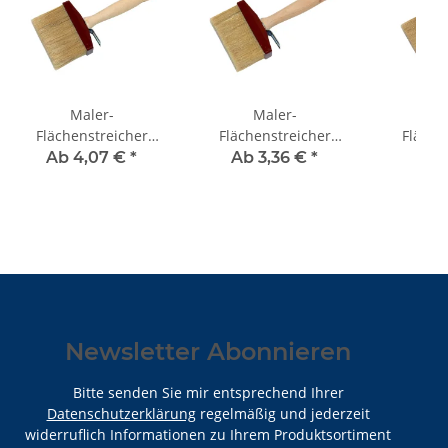
Maler-
Maler-
M
Flächenstreicher
Flächenstreicher
Fläche
Kunststofffassung
Kunststofffassung
Nickelb
Ab 4,07 €
*
Ab 3,36 €
*
ab
2
lange Borste
Newsletter Abonnieren
Bitte senden Sie mir entsprechend Ihrer
Datenschutzerklärung
regelmäßig und jederzeit
widerruflich Informationen zu Ihrem Produktsortiment