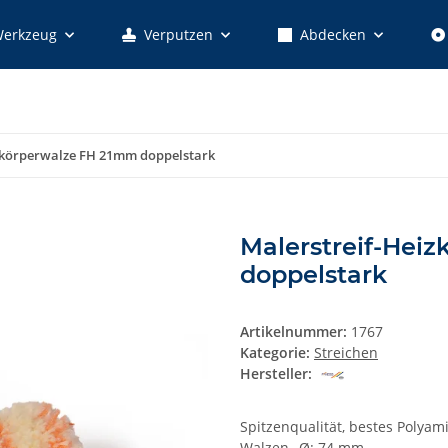
erkzeug
Verputzen
Abdecken
zkörperwalze FH 21mm doppelstark
Malerstreif-Hei
doppelstark
Artikelnummer:
1767
Kategorie:
Streichen
Hersteller:
Spitzenqualität, bestes Polyam
Walzen--Ø: 74 mm