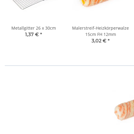
Metallgitter 26 x 30cm
Malerstreif-Heizkörperwalze
15cm FH 12mm
1,37 €
*
3,02 €
*