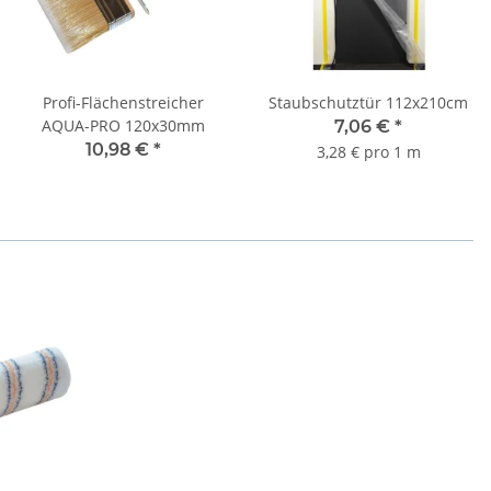
Profi-Flächenstreicher
Staubschutztür 112x210cm
AQUA-PRO 120x30mm
7,06 €
*
10,98 €
*
3,28 € pro 1 m