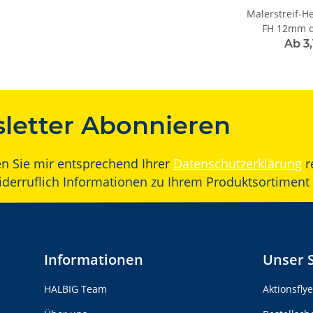
Malerstreif-H
FH 12mm d
Ab 3
letter Abonnieren
en Sie mir entsprechend Ihrer
Datenschutzerklärung
r
widerruflich Informationen zu Ihrem Produktsortiment 
Informationen
Unser 
HALBIG Team
Aktionsfly