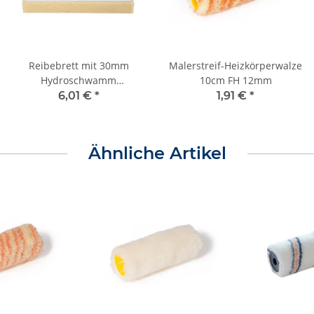
Reibebrett mit 30mm
Malerstreif-Heizkörperwalze
Hydroschwamm
10cm FH 12mm
280x140mm
6,01 €
*
1,91 €
*
Ähnliche Artikel