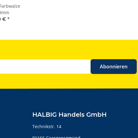
Farbwalze
3mm
0 €
*
Abonnieren
HALBIG Handels GmbH
Technikstr. 14
91166 Georgensgmünd