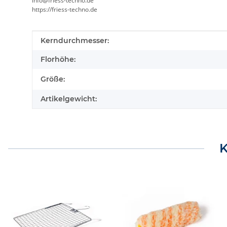
info@friess-techno.de
https://friess-techno.de
Produkteigenschaft
Wert
Kerndurchmesser:
Florhöhe:
Größe:
Artikelgewicht:
K