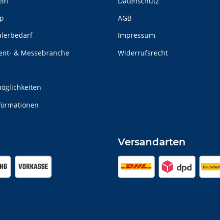
ein
Datenschutz
p
AGB
alerbedarf
Impressum
vent- & Messebranche
Widerrufsrecht
n
öglichkeiten
formationen
Versandarten