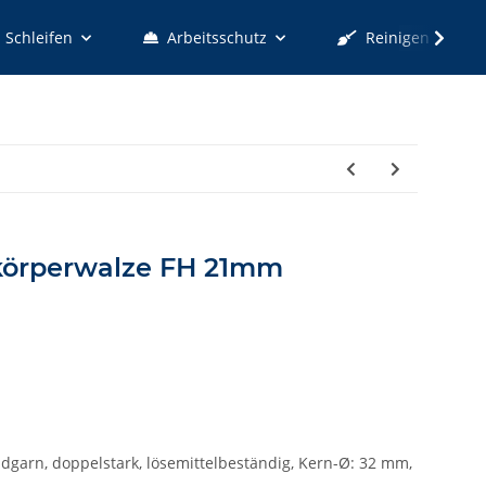
Schleifen
Arbeitsschutz
Reinigen
zkörperwalze FH 21mm
idgarn, doppelstark, lösemittelbeständig, Kern-Ø: 32 mm,