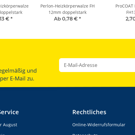
eizkörperwalze
Perlon-Heizkörperwalze FH
ProCOAT 
oppelstark
12mm doppelstark
FH1
,13 €
*
Ab 0,78 €
*
2,7
egelmäßig und
Newsletter Abonnieren
per E-Mail zu.
Service
Rechtliches
er August
Online-Widerrufsformular