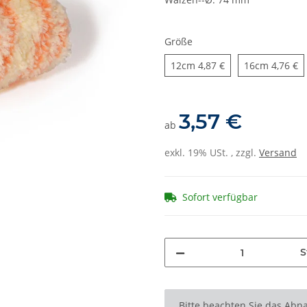
Größe
12cm
16cm
12cm
4,87 €
16cm
4,76 €
3,57 €
ab
exkl. 19% USt. , zzgl.
Versand
Sofort verfügbar
S
x
Bitte beachten Sie das Abna