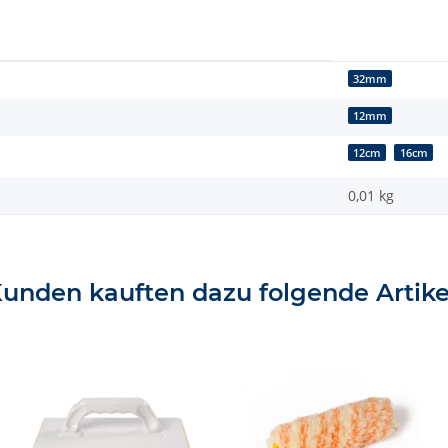
32mm
12mm
12cm
16cm
0,01
kg
unden kauften dazu folgende Artike