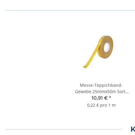
Messe-Teppichband-
Gewebe 25mmx50m Sorte
K230
10,91 €
*
0,22 € pro 1 m
K