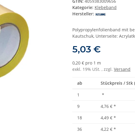
GTIN:
4059383009656
Kategorie:
Klebeband
Hersteller:
Polypropylenfolienband mit bei
Kautschuk, Unterseite: Acrylat
5,03 €
0,20 € pro 1 m
exkl. 19% USt. , zzgl.
Versand
ab
Stückpreis / Stk 
1
*
9
4,76 €
*
18
4,49 €
*
36
4,22 €
*