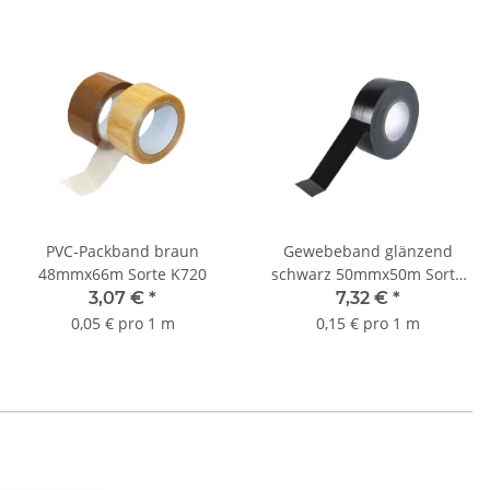
PVC-Packband braun
Gewebeband glänzend
48mmx66m Sorte K720
schwarz 50mmx50m Sorte
K372
3,07 €
*
7,32 €
*
0,05 € pro 1 m
0,15 € pro 1 m