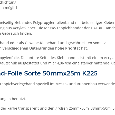
schichtung
en möglich
iseitig klebendes Polypropylenfolienband mit beidseitiger Kleber
tung aus Acrylatkleber. Die Messe-Teppichbänder der HALBIG Hand
h Gebrauch finden.
beband oder als Gewebe-Klebeband und gewährleisten somit vielsei
n verschiedenen Untergründen hohe Priorität
hat.
pylenfolie. Die untere Seite des Klebebandes ist mit einem Acrylat
Kautschuk ausgestattet und mit 14,8N/cm eine stärker haftende Kl
d-Folie Sorte 50mmx25m K225
Teppichverlegeband speziell im Messe- und Bühnenbau verwendet. 
bungen benutzt.
25 in der Farbe transparent und den größen 25mmx50m, 38mmx50