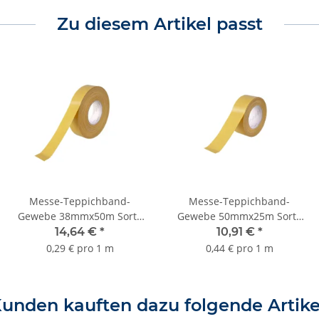
Zu diesem Artikel passt
Messe-Teppichband-
Messe-Teppichband-
Gewebe 38mmx50m Sorte
Gewebe 50mmx25m Sorte
K230
K230
14,64 €
*
10,91 €
*
0,29 € pro 1 m
0,44 € pro 1 m
unden kauften dazu folgende Artike