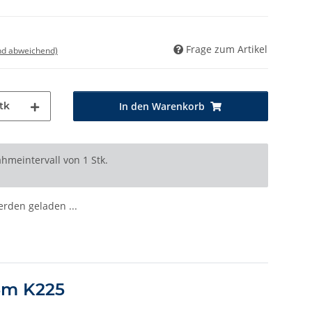
Frage zum Artikel
nd abweichend)
tk
In den Warenkorb
hmeintervall von 1 Stk.
den geladen ...
5m K225