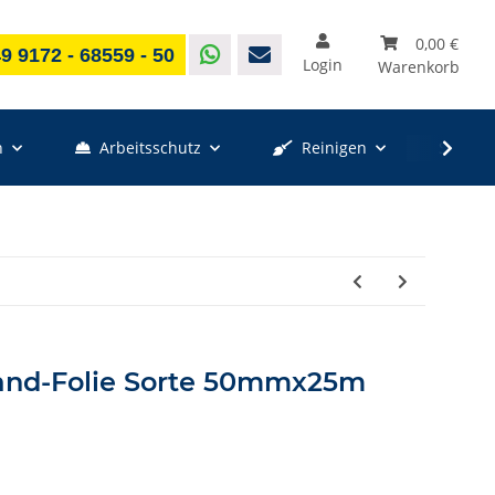
0,00 €
9 9172 - 68559 - 50
Login
Warenkorb
n
Arbeitsschutz
Reinigen
Sale %
and-Folie Sorte 50mmx25m