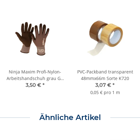
Ninja Maxim Profi-Nylon-
PVC-Packband transparent
Arbeitshandschuh grau Gr.
48mmx66m Sorte K720
9
3,50 €
*
3,07 €
*
0,05 € pro 1 m
Ähnliche Artikel