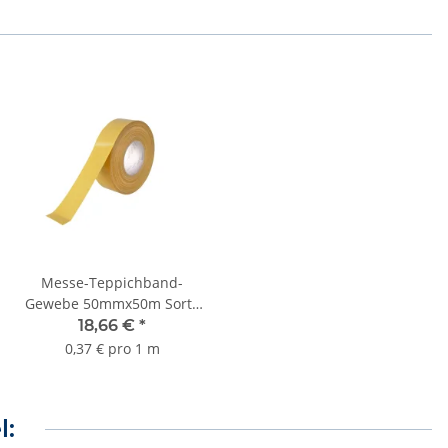
Messe-Teppichband-
Gewebe 50mmx50m Sorte
K230
18,66 €
*
0,37 € pro 1 m
l: