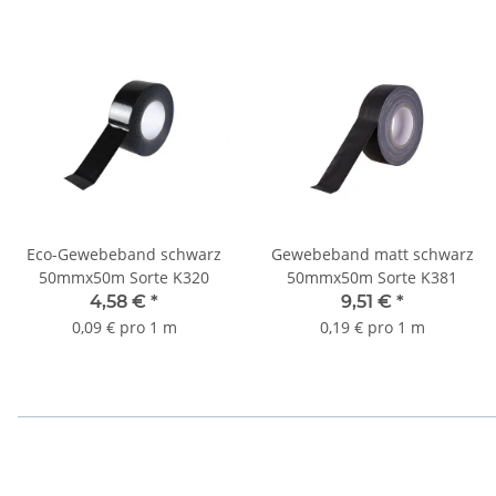
Eco-Gewebeband schwarz
Gewebeband matt schwarz
50mmx50m Sorte K320
50mmx50m Sorte K381
4,58 €
*
9,51 €
*
0,09 € pro 1 m
0,19 € pro 1 m