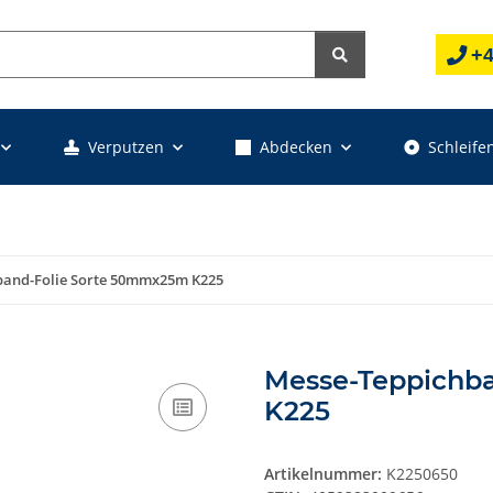
+4
Verputzen
Abdecken
Schleife
band-Folie Sorte 50mmx25m K225
Messe-Teppichb
K225
Artikelnummer:
K2250650