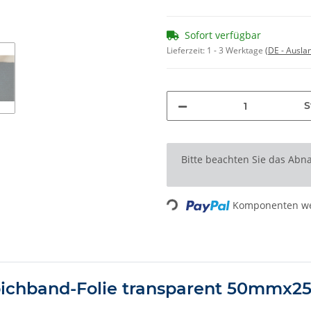
Sofort verfügbar
Lieferzeit:
1 - 3 Werktage
(DE - Ausla
S
x
Bitte beachten Sie das Abna
Loading...
Komponenten wer
pichband-Folie transparent 50mmx2