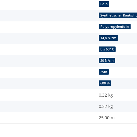
Gelb
Synthetischer Kautsch
Polypropylenfolie
14,8 N/cm
bis 60° C
20 N/cm
25m
600 %
0,32 kg
0,32
kg
25,00 m