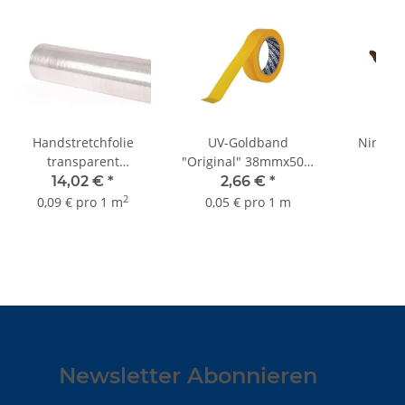
Handstretchfolie
UV-Goldband
Ninja M
transparent
"Original" 38mmx50m
N
50cmx300m Typ 17
bis 3 Monate Sorte
Arbeit
14,02 €
*
2,66 €
*
3,
K055
gra
2
0,09 € pro 1 m
0,05 € pro 1 m
Newsletter Abonnieren