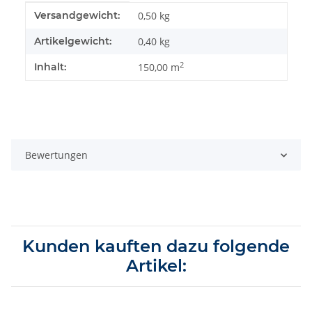
Produkteigenschaft
Wert
Versandgewicht:
0,50 kg
Artikelgewicht:
0,40
kg
2
Inhalt:
150,00 m
Bewertungen
Kunden kauften dazu folgende
Artikel: