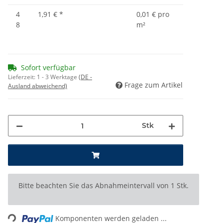
4
1,91 €
*
0,01 € pro
8
m²
Sofort verfügbar
Lieferzeit:
1 - 3 Werktage
(DE -
Frage zum Artikel
Ausland abweichend)
Stk
x
Bitte beachten Sie das Abnahmeintervall von 1 Stk.
ading...
Komponenten werden geladen ...