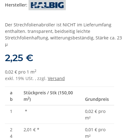
Hersteller:
Der Strechfolienabroller ist NICHT im Lieferumfang
enthalten. transparent, beidseitig leichte
Stretchfolienhaftung, witterungsbeständig, Stärke ca. 23
µ
2,25 €
2
0,02 € pro 1 m
exkl. 19% USt. , zzgl.
Versand
a
Stückpreis / Stk (150,00
2
b
m
)
Grundpreis
1
*
0,02 € pro
m²
2
2,01 €
*
0,01 € pro
4
m²