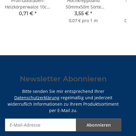
Profi-Goldfaden-
Hochkreppband
Mask
Heizkörperwalze 10cm
50mmx50m Sorte
Fei
FH 12mm
K065
1800mm
0,71 €
*
3,55 €
*
2,
0,07 € pro 1 m
0,08 
Newsletter Abonnieren
Bitte senden Sie mir entsprechend Ihrer
Datenschutzerklärung
regelmäßig und jederzeit
widerruflich Informationen zu Ihrem Produktsortiment
per E-Mail zu.
Abonnieren
Newsletter Abonnieren