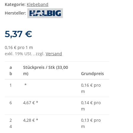
Kategorie:
Klebeband
Hersteller:
5,37 €
0,16 € pro 1 m
exkl. 19% USt. , zzgl.
Versand
a
Stückpreis / Stk (33,00
b
m)
Grundpreis
1
*
0,16 € pro
m
6
4,67 €
*
0,14 € pro
m
2
4,28 €
*
0,13 € pro
4
m