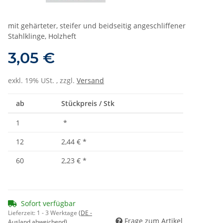
mit gehärteter, steifer und beidseitig angeschliffener
Stahlklinge, Holzheft
3,05 €
exkl. 19% USt. , zzgl.
Versand
ab
Stückpreis / Stk
1
*
12
2,44 €
*
60
2,23 €
*
Sofort verfügbar
Lieferzeit:
1 - 3 Werktage
(DE -
Frage zum Artikel
Ausland abweichend)