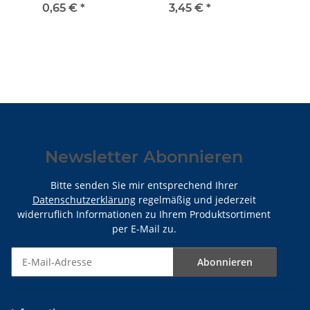
6
0,65 €
*
3,45 €
*
8,
Newsletter Abonnieren
Bitte senden Sie mir entsprechend Ihrer
Datenschutzerklärung
regelmäßig und jederzeit
widerruflich Informationen zu Ihrem Produktsortiment
per E-Mail zu.
Abonnieren
Newsletter Abonnieren