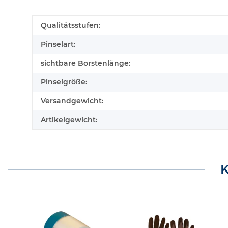
Produkteigenschaft
Wert
Qualitätsstufen:
Pinselart:
sichtbare Borstenlänge:
Pinselgröße:
Versandgewicht:
Artikelgewicht:
K