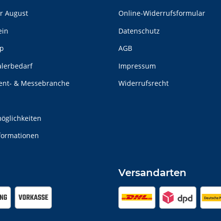
er August
Online-Widerrufsformular
ein
Datenschutz
p
AGB
alerbedarf
Impressum
vent- & Messebranche
Widerrufsrecht
n
öglichkeiten
formationen
Versandarten