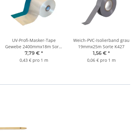
UV-Profi-Masker-Tape
Weich-PVC-Isolierband grau
Gewebe 2400mmx18m Sorte
19mmx25m Sorte K427
K134
7,79 €
*
1,56 €
*
0,43 € pro 1 m
0,06 € pro 1 m