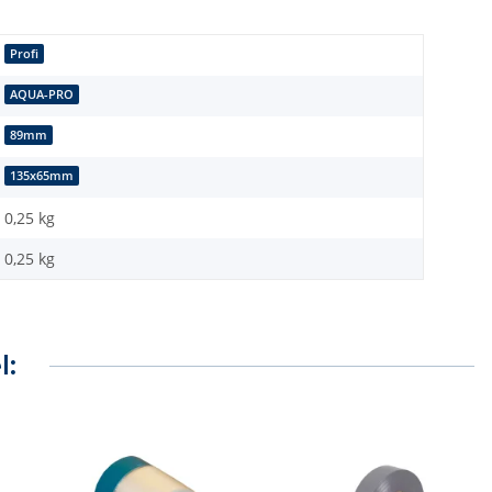
Profi
AQUA-PRO
89mm
135x65mm
0,25 kg
0,25
kg
l: