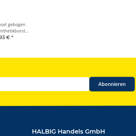
insel gebogen
thetikborste
frei
,93 €
*
Abonnieren
HALBIG Handels GmbH