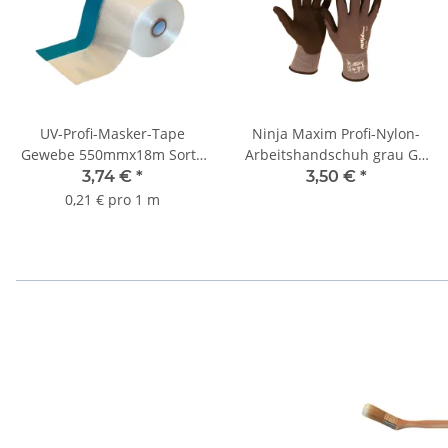
UV-Profi-Masker-Tape
Ninja Maxim Profi-Nylon-
Gewebe 550mmx18m Sorte
Arbeitshandschuh grau Gr.
K134
11
3,74 €
*
3,50 €
*
0,21 € pro 1 m