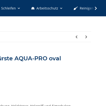
Schleifen
Arbeitsschutz
Reinigen
ürste AQUA-PRO oval
schung, Holzkörper, Holzgriff und Eimerhaken