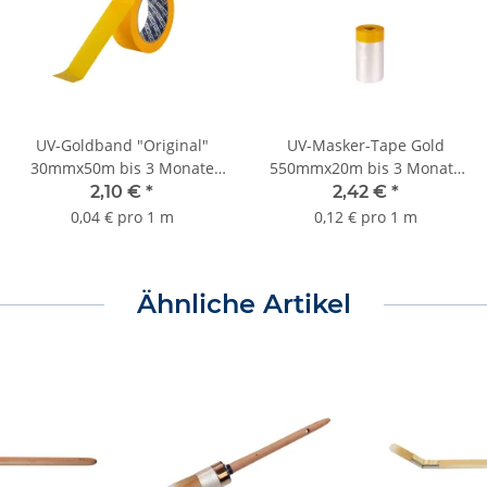
UV-Goldband "Original"
UV-Masker-Tape Gold
30mmx50m bis 3 Monate
550mmx20m bis 3 Monate
Sorte K055
Sorte K122
2,10 €
*
2,42 €
*
0,04 € pro 1 m
0,12 € pro 1 m
Ähnliche Artikel