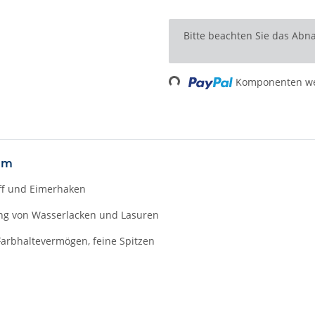
x
Bitte beachten Sie das Abna
Loading...
Komponenten wer
mm
iff und Eimerhaken
ung von Wasserlacken und Lasuren
arbhaltevermögen, feine Spitzen