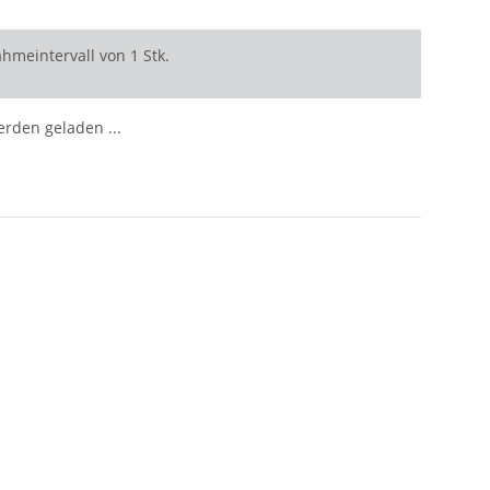
hmeintervall von 1 Stk.
den geladen ...