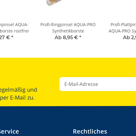
npinsel AQUA-
Profi-Ringpinsel AQUA-PRO
Profi-Plattp
orste rostfrei
Synthetikborste
AQUA-PRO Syn
rost
,27 €
*
Ab 8,95 €
*
Ab 2
egelmäßig und
Newsletter Abonnieren
per E-Mail zu.
Service
Rechtliches