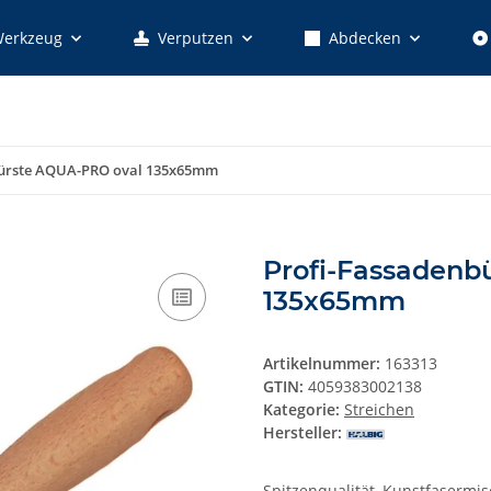
erkzeug
Verputzen
Abdecken
bürste AQUA-PRO oval 135x65mm
Profi-Fassadenb
135x65mm
Artikelnummer:
163313
GTIN:
4059383002138
Kategorie:
Streichen
Hersteller:
Spitzenqualität, Kunstfasermi