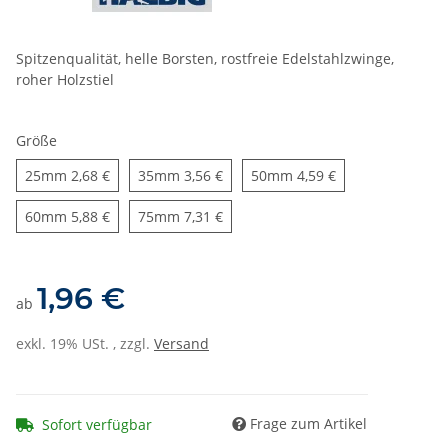
Spitzenqualität, helle Borsten, rostfreie Edelstahlzwinge,
roher Holzstiel
Größe
25mm
35mm
50mm
25mm
2,68 €
35mm
3,56 €
50mm
4,59 €
60mm
75mm
60mm
5,88 €
75mm
7,31 €
1,96 €
ab
exkl. 19% USt. , zzgl.
Versand
Frage zum Artikel
Sofort verfügbar