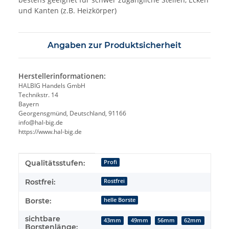
und Kanten (z.B. Heizkörper)
Angaben zur Produktsicherheit
Herstellerinformationen:
HALBIG Handels GmbH
Technikstr. 14
Bayern
Georgensgmünd, Deutschland, 91166
info@hal-big.de
https://www.hal-big.de
Produkteigenschaft
Wert
Qualitätsstufen:
Profi
Rostfrei:
Rostfrei
Borste:
helle Borste
sichtbare
43mm
49mm
56mm
62mm
Borstenlänge: