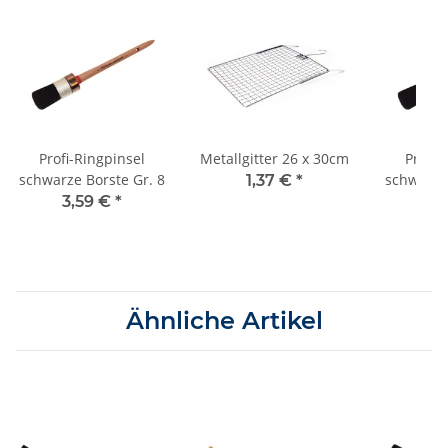
Profi-Ringpinsel
Metallgitter 26 x 30cm
Profi-
schwarze Borste Gr. 8
schwarze 
1,37 €
*
3,59 €
*
2,
Ähnliche Artikel