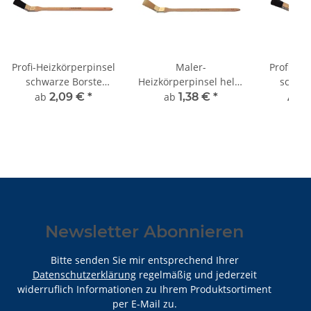
Profi-Heizkörperpinsel
Maler-
Profi-Fa
schwarze Borste
Heizkörperpinsel helle
schwar
rostfrei
Chinaborste
ro
ab
2,09 €
*
ab
1,38 €
*
Ab 
Newsletter Abonnieren
Bitte senden Sie mir entsprechend Ihrer
Datenschutzerklärung
regelmäßig und jederzeit
widerruflich Informationen zu Ihrem Produktsortiment
per E-Mail zu.