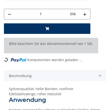
Stk
x
Bitte beachten Sie das Abnahmeintervall von 1 Stk.
Loading...
Komponenten werden geladen ...
Beschreibung
Spitzenqualität, helle Borsten, rostfreie
Edelstahlzwinge, roher Holzstiel
Anwendung
bestens geeignet für schwer zugängliche Stellen, Ecken