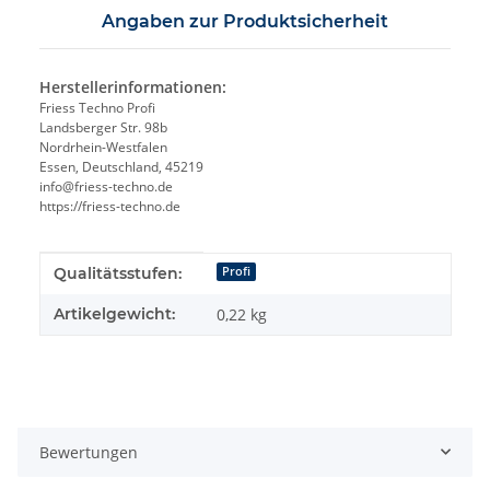
Angaben zur Produktsicherheit
Herstellerinformationen:
Friess Techno Profi
Landsberger Str. 98b
Nordrhein-Westfalen
Essen, Deutschland, 45219
info@friess-techno.de
https://friess-techno.de
Produkteigenschaft
Wert
Qualitätsstufen:
Profi
Artikelgewicht:
0,22
kg
Bewertungen