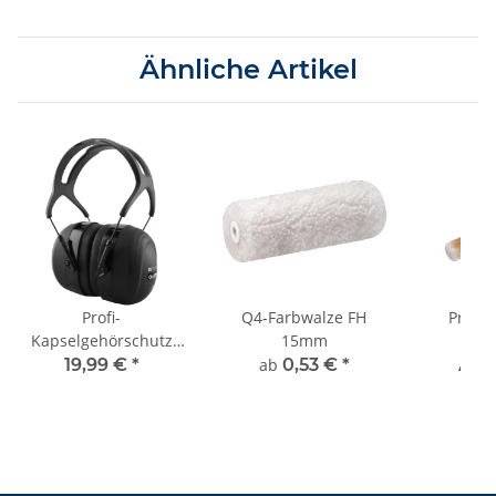
Ähnliche Artikel
Profi-
Q4-Farbwalze FH
Profi-
Kapselgehörschutz
15mm
AQ
SNR bis 39dB
Synthe
19,99 €
*
ab
0,53 €
*
Ab 