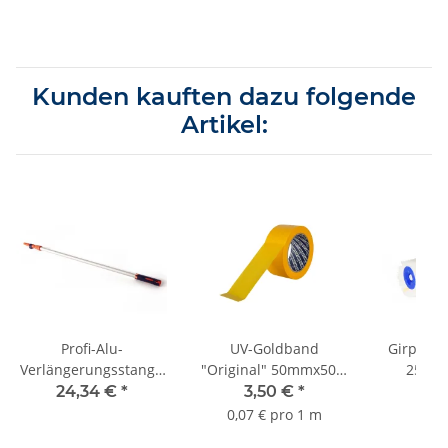
Kunden kauften dazu folgende
Artikel:
Profi-Alu-
UV-Goldband
Girpaint
Verlängerungsstange
"Original" 50mmx50m
25cm
100-200cm
bis 3 Monate Sorte
24,34 €
*
3,50 €
*
3,
K055
0,07 € pro 1 m