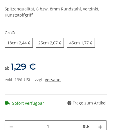
Spitzenqualität, 6 bzw. 8mm Rundstahl, verzinkt,
Kunststoffgriff
Größe
18cm
25cm
45cm
18cm
2,44 €
25cm
2,67 €
45cm
1,77 €
1,29 €
ab
exkl. 19% USt. , zzgl.
Versand
Frage zum Artikel
Sofort verfügbar
Stk