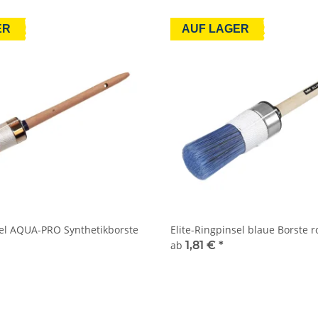
ER
AUF LAGER
sel AQUA-PRO Synthetikborste
Elite-Ringpinsel blaue Borste ro
ab
1,81 €
*