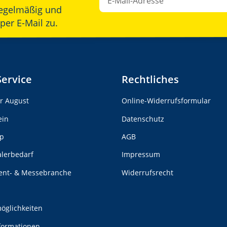
egelmäßig und
Newsletter Abonnieren
per E-Mail zu.
Service
Rechtliches
er August
Online-Widerrufsformular
ein
Datenschutz
p
AGB
alerbedarf
Impressum
vent- & Messebranche
Widerrufsrecht
n
öglichkeiten
formationen