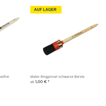
AUF LAGER
stfrei
Maler-Ringpinsel schwarze Borste
ab
1,00 €
*