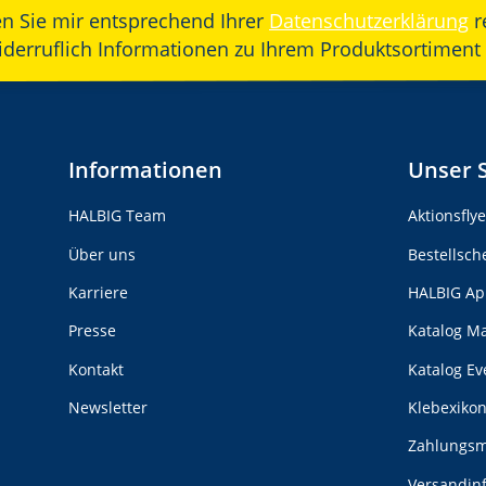
en Sie mir entsprechend Ihrer
Datenschutzerklärung
r
widerruflich Informationen zu Ihrem Produktsortiment 
Informationen
Unser 
HALBIG Team
Aktionsfly
Über uns
Bestellsch
Karriere
HALBIG Ap
Presse
Katalog M
Kontakt
Katalog E
Newsletter
Klebexiko
Zahlungsm
Versandin