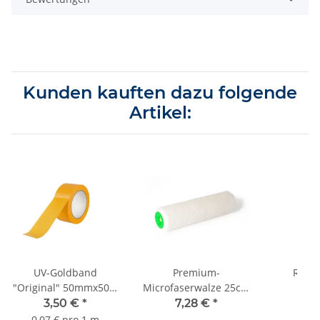
Kunden kauften dazu folgende
Artikel:
UV-Goldband
Premium-
Rond
"Original" 50mmx50m
Microfaserwalze 25cm
100
bis 3 Monate,
FH 11mm
3,50 €
*
7,28 €
*
18
neutraler Kern Sorte
0,07 € pro 1 m