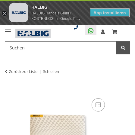
HALBIG
App installieren
HALBIG Handels GmbH
KOSTENLOS - In Google Play
Zurück zur Liste
Schleifen