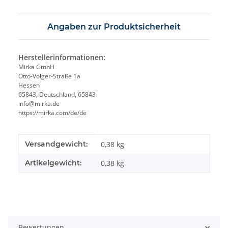
Angaben zur Produktsicherheit
Herstellerinformationen:
Mirka GmbH
Otto-Volger-Straße 1a
Hessen
65843, Deutschland, 65843
info@mirka.de
https://mirka.com/de/de
Produkteigenschaft
Wert
Versandgewicht:
0,38 kg
Artikelgewicht:
0,38
kg
Bewertungen