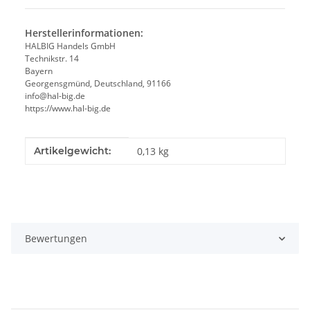
Herstellerinformationen:
HALBIG Handels GmbH
Technikstr. 14
Bayern
Georgensgmünd, Deutschland, 91166
info@hal-big.de
https://www.hal-big.de
Produkteigenschaft
Wert
Artikelgewicht:
0,13
kg
Bewertungen