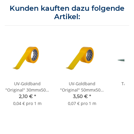
Kunden kauften dazu folgende
Artikel:
UV-Goldband
UV-Goldband
Tapez
"Original" 30mmx50m
"Original" 50mmx50m
2
bis 3 Monate Sorte
bis 3 Monate Sorte
2,10 €
*
3,50 €
*
8,
K055
K055
0,04 € pro 1 m
0,07 € pro 1 m