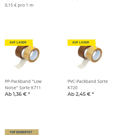
0,15 € pro 1 m
AUF LAGER
AUF LAGER
PP-Packband "Low
PVC-Packband Sorte
Noise" Sorte K711
K720
Ab 1,36 €
*
Ab 2,45 €
*
TOP BEWERTET