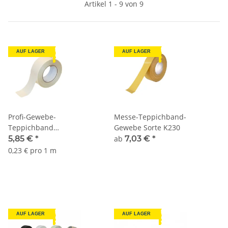
Artikel 1 - 9 von 9
AUF LAGER
AUF LAGER
Profi-Gewebe-
Messe-Teppichband-
Teppichband
Gewebe Sorte K230
50mmx25m Sorte
5,85 €
*
ab
7,03 €
*
K216
0,23 € pro 1 m
AUF LAGER
AUF LAGER