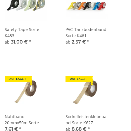
Safety-Tape Sorte
PVC-Tanzbodenband
K453
Sorte K461
ab
31,00 €
*
ab
2,57 €
*
AUF LAGER
AUF LAGER
Nahtband
Sockelleistenklebeba
20mmx50m Sorte
nd Sorte K627
K621
7,61 €
*
ab
8,68 €
*