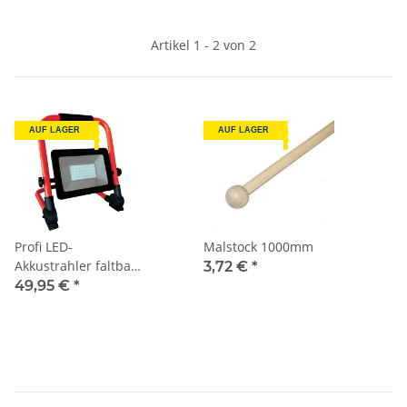
Artikel 1 - 2 von 2
AUF LAGER
AUF LAGER
Profi LED-
Malstock 1000mm
Akkustrahler faltbar
3,72 €
*
50W
49,95 €
*