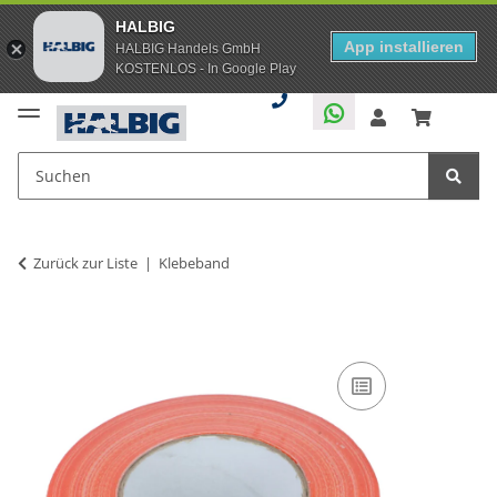
HALBIG
App installieren
HALBIG Handels GmbH
KOSTENLOS - In Google Play
Zurück zur Liste
Klebeband