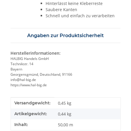
Hinterlässt keine Kleberreste
Saubere Kanten
Schnell und einfach zu verarbeiten
Angaben zur Produktsicherheit
Herstellerinformationen:
HALBIG Handels GmbH
Technikstr. 14
Bayern
Georgensgmünd, Deutschland, 91166
info@hal-big.de
https://www.hal-big.de
Produkteigenschaft
Wert
Versandgewicht:
0,45 kg
Artikelgewicht:
0,44
kg
Inhalt:
50,00 m