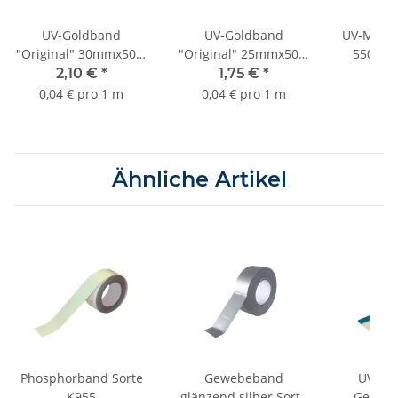
UV-Goldband
UV-Goldband
UV-Maske
"Original" 30mmx50m
"Original" 25mmx50m
550mmx
bis 3 Monate Sorte
bis 3 Monate Sorte
Monate 
2,10 €
*
1,75 €
*
1,
K055
K055
0,04 € pro 1 m
0,04 € pro 1 m
Ähnliche Artikel
Phosphorband Sorte
Gewebeband
UV-Ma
K955
glänzend silber Sorte
Gewebe