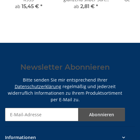
K372
ab
15,45 €
*
ab
2,81 €
*
ab
1
Newsletter Abonnieren
Bitte senden Sie mir entsprechend Ihrer
Datenschutzerklärung
regelmäßig und jederzeit
widerruflich Informationen zu Ihrem Produktsortiment
per E-Mail zu.
Abonnieren
Newsletter Abonnieren
Informationen