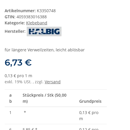
Artikelnummer:
K3350748
GTIN:
4059383016388
Kategorie:
Klebeband
Hersteller:
für längere Verweilzeiten, leicht ablösbar
6,73 €
0,13 € pro 1 m
exkl. 19% USt. , zzgl.
Versand
a
Stückpreis / Stk (50,00
b
m)
Grundpreis
1
*
0,13 € pro
m
6
5,85 €
*
0,12 € pro