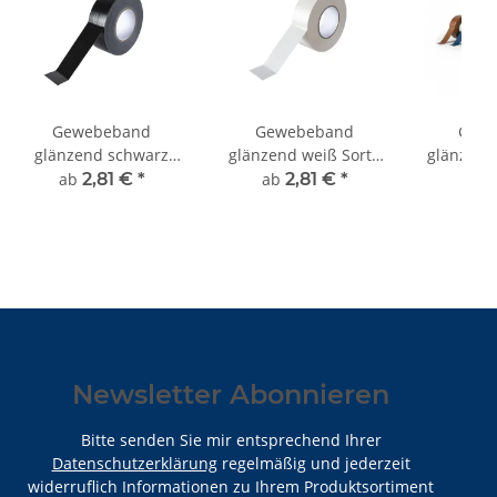
Gewebeband
Gewebeband
Gew
glänzend schwarz
glänzend weiß Sorte
glänzend 
Sorte K372
K372
ab
2,81 €
*
ab
2,81 €
*
ab
2
Newsletter Abonnieren
Bitte senden Sie mir entsprechend Ihrer
Datenschutzerklärung
regelmäßig und jederzeit
widerruflich Informationen zu Ihrem Produktsortiment