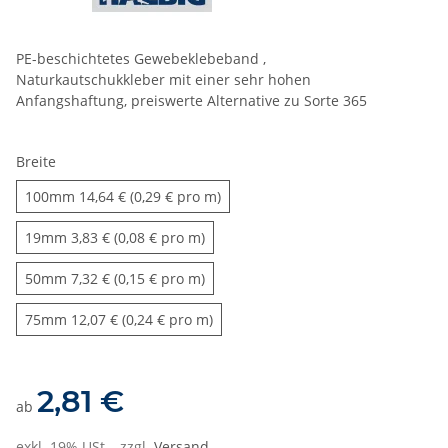
PE-beschichtetes Gewebeklebeband ,
Naturkautschukkleber mit einer sehr hohen
Anfangshaftung, preiswerte Alternative zu Sorte 365
Breite
100mm
100mm
14,64 € (0,29 € pro m)
19mm
19mm
3,83 € (0,08 € pro m)
50mm
50mm
7,32 € (0,15 € pro m)
75mm
75mm
12,07 € (0,24 € pro m)
2,81 €
ab
exkl. 19% USt. , zzgl.
Versand