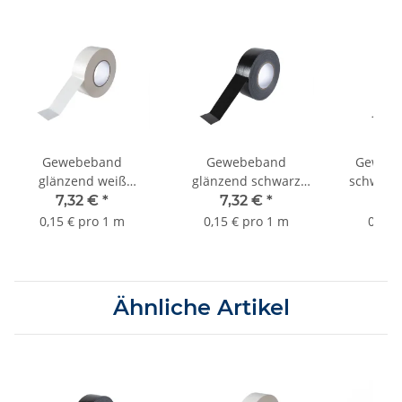
Gewebeband
Gewebeband
Gewebe
glänzend weiß
glänzend schwarz
schwar
50mmx50m Sorte
50mmx50m Sorte
Sor
7,32 €
*
7,32 €
*
9,
K372
K372
0,15 € pro 1 m
0,15 € pro 1 m
0,19 
Ähnliche Artikel