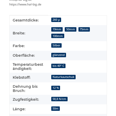
https://www.hal-big.de
Produkteigenschaft
Wert
Gesamtdicke:
260 µ
19mm
50mm
75mm
Breite:
100mm
Farbe:
Silber
Oberfläche:
glänzend
Temperaturbest
bis 40° C
ändigkeit:
Klebstoff:
Naturkautschuk
Dehnung bis
12 %
Bruch:
Zugfestigkeit:
58,8 N/cm
Länge:
50m