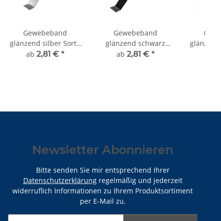
Gewebeband
Gewebeband
Gew
glänzend silber Sorte
glänzend schwarz
glänzend 
K372
Sorte K372
ab
2,81 €
*
ab
2,81 €
*
ab
2
Newsletter Abonnieren
Bitte senden Sie mir entsprechend Ihrer
Datenschutzerklärung
regelmäßig und jederzeit
widerruflich Informationen zu Ihrem Produktsortiment
per E-Mail zu.