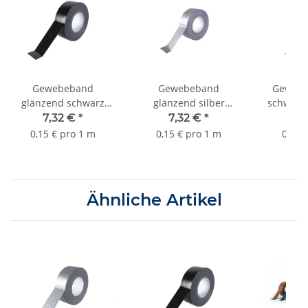
Gewebeband
Gewebeband
Gewebe
glänzend schwarz
glänzend silber
schwar
50mmx50m Sorte
50mmx50m Sorte
Sor
7,32 €
*
7,32 €
*
9,
K372
K372
0,15 € pro 1 m
0,15 € pro 1 m
0,19 
Ähnliche Artikel