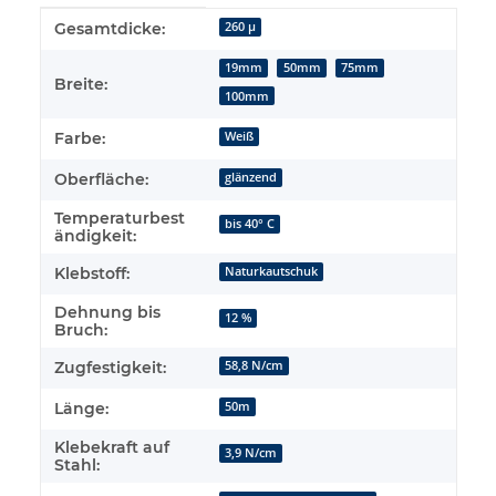
Produkteigenschaft
Wert
Gesamtdicke:
260 µ
19mm
50mm
75mm
Breite:
100mm
Farbe:
Weiß
Oberfläche:
glänzend
Temperaturbest
bis 40° C
ändigkeit:
Klebstoff:
Naturkautschuk
Dehnung bis
12 %
Bruch:
Zugfestigkeit:
58,8 N/cm
Länge:
50m
Klebekraft auf
3,9 N/cm
Stahl: