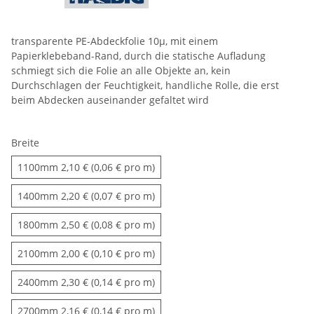
transparente PE-Abdeckfolie 10µ, mit einem
Papierklebeband-Rand, durch die statische Aufladung
schmiegt sich die Folie an alle Objekte an, kein
Durchschlagen der Feuchtigkeit, handliche Rolle, die erst
beim Abdecken auseinander gefaltet wird
Breite
1100mm
1100mm
2,10 € (0,06 € pro m)
1400mm
1400mm
2,20 € (0,07 € pro m)
1800mm
1800mm
2,50 € (0,08 € pro m)
2100mm
2100mm
2,00 € (0,10 € pro m)
2400mm
2400mm
2,30 € (0,14 € pro m)
2700mm
2700mm
2,16 € (0,14 € pro m)