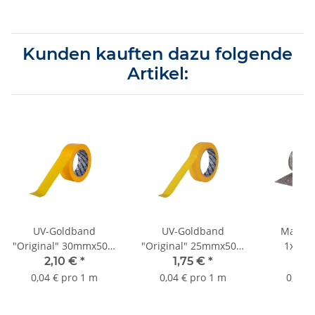
Kunden kauften dazu folgende
Artikel:
UV-Goldband
UV-Goldband
Malera
"Original" 30mmx50m
"Original" 25mmx50m
1x50m
bis 3 Monate Sorte
bis 3 Monate Sorte
2,10 €
*
1,75 €
*
19
K055
K055
0,04 € pro 1 m
0,04 € pro 1 m
0,40 €