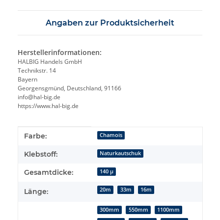
Angaben zur Produktsicherheit
Herstellerinformationen:
HALBIG Handels GmbH
Technikstr. 14
Bayern
Georgensgmünd, Deutschland, 91166
info@hal-big.de
https://www.hal-big.de
Produkteigenschaft
Wert
Farbe:
Chamois
Klebstoff:
Naturkautschuk
Gesamtdicke:
140 µ
20m
33m
16m
Länge:
300mm
550mm
1100mm