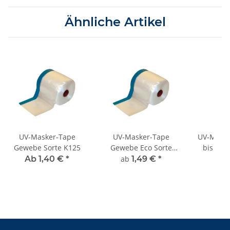
Ähnliche Artikel
UV-Masker-Tape
UV-Masker-Tape
UV-Maske
Gewebe Sorte K125
Gewebe Eco Sorte
bis 3 M
K124
Ab 1,40 €
*
ab
1,49 €
*
ab
1