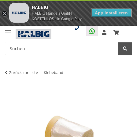
HALBIG
App installieren
HALBIG Handels GmbH
KOSTENLOS - In Google Play
Zurück zur Liste
Klebeband