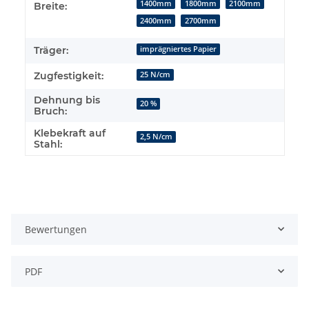
1400mm
1800mm
2100mm
Breite:
2400mm
2700mm
Träger:
imprägniertes Papier
Zugfestigkeit:
25 N/cm
Dehnung bis
20 %
Bruch:
Klebekraft auf
2,5 N/cm
Stahl:
Bewertungen
PDF