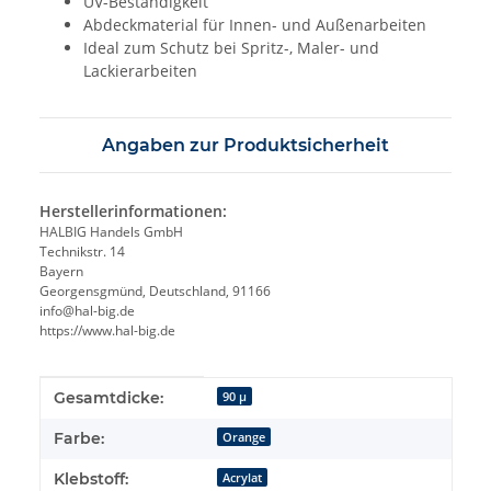
UV-Beständigkeit
Abdeckmaterial für Innen- und Außenarbeiten
Ideal zum Schutz bei Spritz-, Maler- und
Lackierarbeiten
Angaben zur Produktsicherheit
Herstellerinformationen:
HALBIG Handels GmbH
Technikstr. 14
Bayern
Georgensgmünd, Deutschland, 91166
info@hal-big.de
https://www.hal-big.de
Produkteigenschaft
Wert
Gesamtdicke:
90 µ
Farbe:
Orange
Klebstoff:
Acrylat