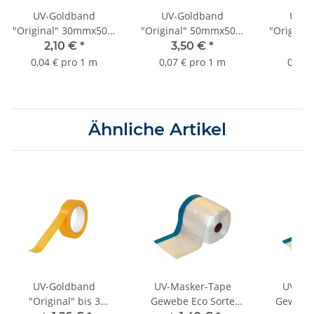
UV-Goldband
UV-Goldband
UV-G
"Original" 30mmx50m
"Original" 50mmx50m
"Origina
bis 3 Monate Sorte
bis 3 Monate Sorte
bis 3 M
2,10 €
*
3,50 €
*
1,
K055
K055
0,04 € pro 1 m
0,07 € pro 1 m
0,04 
Ähnliche Artikel
UV-Goldband
UV-Masker-Tape
UV-Ma
"Original" bis 3
Gewebe Eco Sorte
Gewebe 