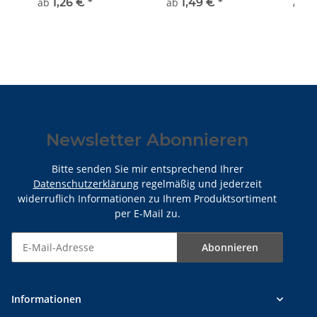
Monate, neutraler
K124
ab
1,26 €
*
ab
1,49 €
*
Ab 
Kern Sorte K055N
Newsletter Abonnieren
Bitte senden Sie mir entsprechend Ihrer
Datenschutzerklärung
regelmäßig und jederzeit
widerruflich Informationen zu Ihrem Produktsortiment
per E-Mail zu.
Abonnieren
Newsletter Abonnieren
Informationen