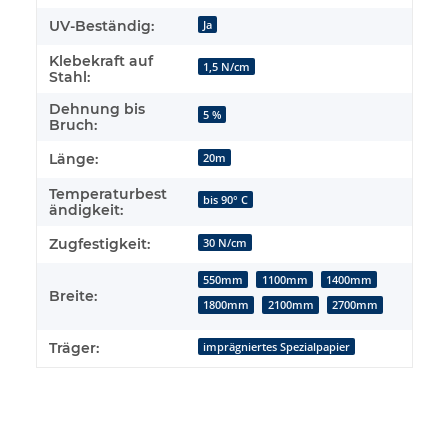
UV-Beständig:
Ja
Klebekraft auf
1,5 N/cm
Stahl:
Dehnung bis
5 %
Bruch:
Länge:
20m
Temperaturbest
bis 90° C
ändigkeit:
Zugfestigkeit:
30 N/cm
550mm
1100mm
1400mm
Breite:
1800mm
2100mm
2700mm
Träger:
imprägniertes Spezialpapier