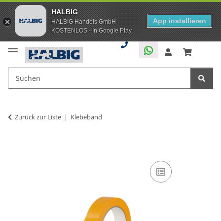
HALBIG
App installieren
HALBIG Handels GmbH
KOSTENLOS - In Google Play
Zurück zur Liste
Klebeband