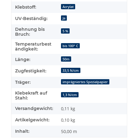
Klebstoff:
Acrylat
UV-Beständig:
Ja
Dehnung bis
5 %
Bruch:
Temperaturbest
bis 100° C
ändigkeit:
Länge:
50m
Zugfestigkeit:
33,5 N/cm
Träger:
imprägniertes Spezialpapier
Klebekraft auf
1,3 N/cm
Stahl:
Versandgewicht:
0,11 kg
Artikelgewicht:
0,10
kg
Inhalt:
50,00 m