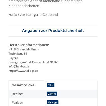
empfohlenes Abdeck-Klebeband für sämtliche
Klebebandarbeiten.
zurück zur Kategorie Goldband
Angaben zur Produktsicherheit
Herstellerinformationen:
HALBIG Handels GmbH
Technikstr. 14
Bayern
Georgensgmünd, Deutschland, 91166
info@hal-big.de
https://www.hal-big.de
Produkteigenschaft
Wert
Gesamtdicke:
90 µ
Breite:
25mm
Farbe:
Orange