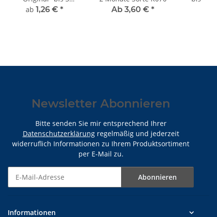
Monate Sorte K055
ab
1,26 €
*
Ab 3,60 €
*
ab
1
Newsletter Abonnieren
Bitte senden Sie mir entsprechend Ihrer
Datenschutzerklärung
regelmäßig und jederzeit
widerruflich Informationen zu Ihrem Produktsortiment
per E-Mail zu.
Abonnieren
Newsletter Abonnieren
Informationen