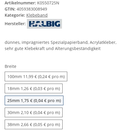
Artikelnummer:
K0550725N
GTIN:
4059383008949
Kategorie:
Klebeband
Hersteller:
dünnes, imprägniertes Spezialpapierband, Acrylatkleber,
sehr gute Klebekraft und Alterungsbeständigkeit
Breite
100mm
100mm
11,99 € (0,24 € pro m)
18mm
18mm
1,26 € (0,03 € pro m)
25mm
25mm
1,75 € (0,04 € pro m)
30mm
30mm
2,10 € (0,04 € pro m)
38mm
38mm
2,66 € (0,05 € pro m)