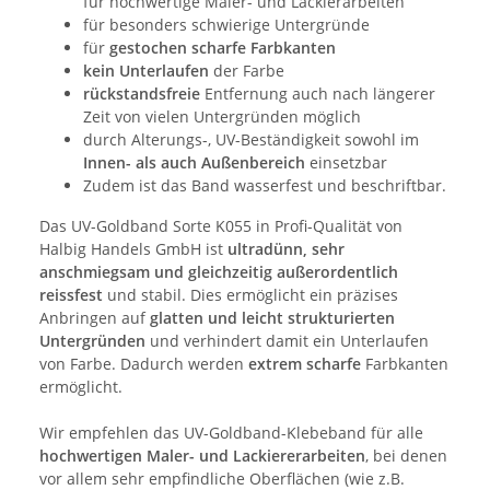
für hochwertige Maler- und Lackierarbeiten
für besonders schwierige Untergründe
für
gestochen scharfe Farbkanten
kein Unterlaufen
der Farbe
rückstandsfreie
Entfernung auch nach längerer
Zeit von vielen Untergründen möglich
durch Alterungs-, UV-Beständigkeit sowohl im
Innen- als auch Außenbereich
einsetzbar
Zudem ist das Band wasserfest und beschriftbar.
Das UV-Goldband Sorte K055 in Profi-Qualität von
Halbig Handels GmbH ist
ultradünn, sehr
anschmiegsam und gleichzeitig außerordentlich
reissfest
und stabil. Dies ermöglicht ein präzises
Anbringen auf
glatten und leicht strukturierten
Untergründen
und verhindert damit ein Unterlaufen
von Farbe. Dadurch werden
extrem scharfe
Farbkanten
ermöglicht.
Wir empfehlen das UV-Goldband-Klebeband für alle
hochwertigen Maler- und Lackiererarbeiten
, bei denen
vor allem sehr empfindliche Oberflächen (wie z.B.