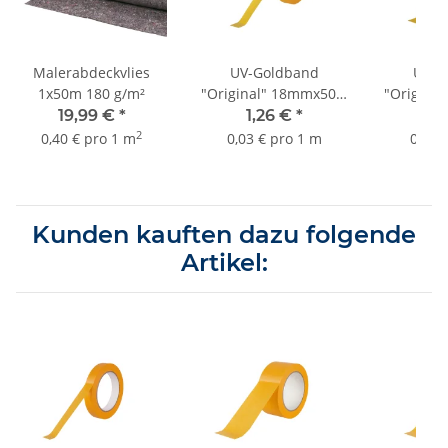
Malerabdeckvlies
UV-Goldband
UV-G
1x50m 180 g/m²
"Original" 18mmx50m
"Origina
bis 3 Monate Sorte
bis 3 M
19,99 €
*
1,26 €
*
2,
K055
2
0,40 € pro 1 m
0,03 € pro 1 m
0,04 
Kunden kauften dazu folgende
Artikel: