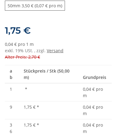
50mm
50mm
3,50 € (0,07 € pro m)
1,75 €
0,04 € pro 1 m
exkl. 19% USt. , zzgl.
Versand
Alter Preis: 2,70 €
a
Stückpreis / Stk (50,00
b
m)
Grundpreis
1
*
0,04 € pro
m
9
1,75 €
*
0,04 € pro
m
3
1,75 €
*
0,04 € pro
6
m