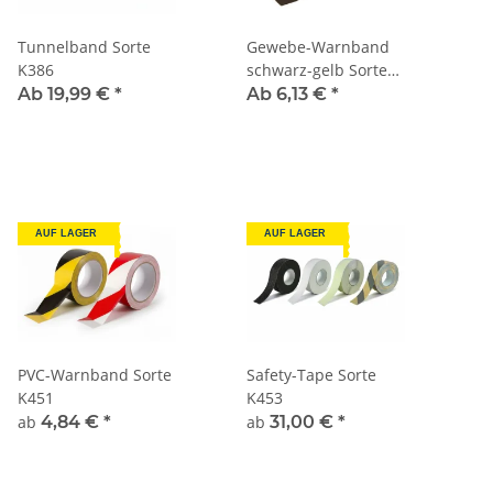
Tunnelband Sorte
Gewebe-Warnband
K386
schwarz-gelb Sorte
K392
Ab 19,99 €
*
Ab 6,13 €
*
AUF LAGER
AUF LAGER
PVC-Warnband Sorte
Safety-Tape Sorte
K451
K453
ab
4,84 €
*
ab
31,00 €
*