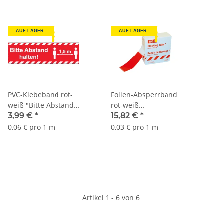
AUF LAGER
AUF LAGER
PVC-Klebeband rot-
Folien-Absperrband
weiß "Bitte Abstand
rot-weiß
halten! 1,5m"
80mmx500m Sorte
3,99 €
*
15,82 €
*
48mmx66m Sorte
K945
0,06 € pro 1 m
0,03 € pro 1 m
K721
Artikel 1 - 6 von 6