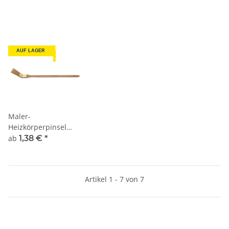
AUF LAGER
Maler-
Heizkörperpinsel
helle Chinaborste
ab
1,38 €
*
Artikel 1 - 7 von 7