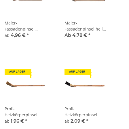
Maler-
Maler-
Fassadenpinsel
Fassadenpinsel helle
schwarze Borste
Borste
ab
4,96 €
*
Ab 4,78 €
*
AUF LAGER
AUF LAGER
Profi-
Profi-
Heizkörperpinsel
Heizkörperpinsel
helle Borste rostfrei
schwarze Borste
ab
1,96 €
*
ab
2,09 €
*
rostfrei