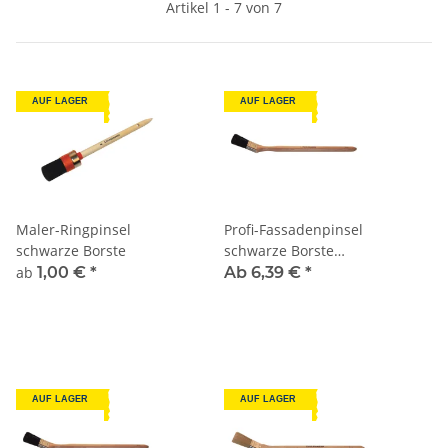
Artikel 1 - 7 von 7
AUF LAGER
AUF LAGER
Maler-Ringpinsel
Profi-Fassadenpinsel
schwarze Borste
schwarze Borste
rostfrei
ab
1,00 €
*
Ab 6,39 €
*
AUF LAGER
AUF LAGER